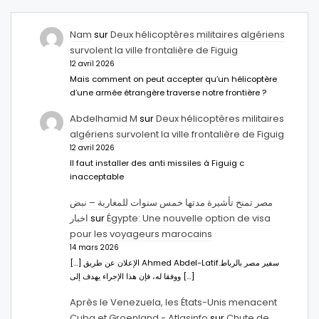
Nam
sur
Deux hélicoptères militaires algériens
survolent la ville frontalière de Figuig
12 avril 2026
Mais comment on peut accepter qu’un hélicoptère
d’une armée étrangère traverse notre frontière ?
Abdelhamid M
sur
Deux hélicoptères militaires
algériens survolent la ville frontalière de Figuig
12 avril 2026
Il faut installer des anti missiles à Figuig c
inacceptable
مصر تمنح تأشيرة مدتها خمس سنوات للمغاربة – نبض
اخبار
sur
Égypte: Une nouvelle option de visa
pour les voyageurs marocains
14 mars 2026
[…] الإعلان عن طريق Ahmed Abdel-Latifسفير مصر بالرباط.
ووفقا له، فإن هذا الإجراء يهدف إلى […]
Après le Venezuela, les États-Unis menacent
Cuba et Groenland - Atlasinfo
sur
Chute de