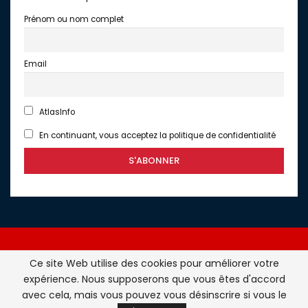
Prénom ou nom complet
Email
AtlasInfo
En continuant, vous acceptez la politique de confidentialité
Ce site Web utilise des cookies pour améliorer votre
expérience. Nous supposerons que vous êtes d'accord
Atlasinfo.fr : l'essentiel de l'actualité de la France et du
avec cela, mais vous pouvez vous désinscrire si vous le
Maghreb © Tous Droits Réservés - Atlasinfo- 2026