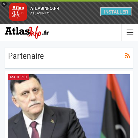
×
ATLASINFO.FR
INSTALLER
ATLASINFO
Partenaire
MAGHREB