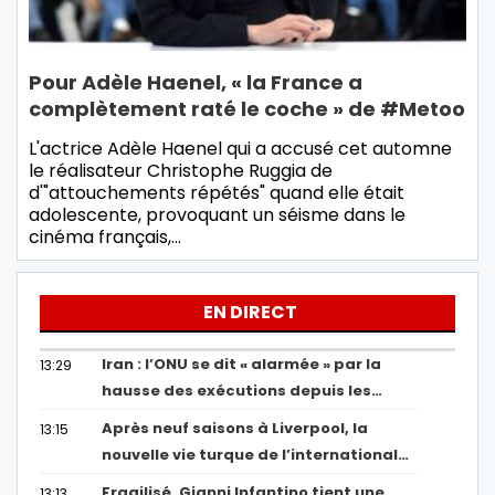
Pour Adèle Haenel, « la France a
complètement raté le coche » de #Metoo
L'actrice Adèle Haenel qui a accusé cet automne
le réalisateur Christophe Ruggia de
d'"attouchements répétés" quand elle était
adolescente, provoquant un séisme dans le
cinéma français,…
EN DIRECT
Iran : l’ONU se dit « alarmée » par la
13:29
hausse des exécutions depuis les…
Après neuf saisons à Liverpool, la
13:15
nouvelle vie turque de l’international…
Fragilisé, Gianni Infantino tient une
13:13