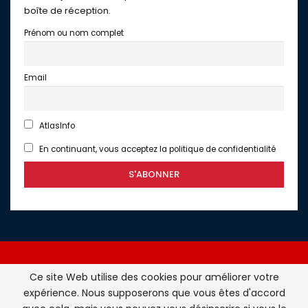
boîte de réception.
Prénom ou nom complet
Email
AtlasInfo
En continuant, vous acceptez la politique de confidentialité
Ce site Web utilise des cookies pour améliorer votre
expérience. Nous supposerons que vous êtes d'accord
Atlasinfo.fr : l'essentiel de l'actualité de la France et du