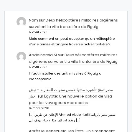
Nam
sur
Deux hélicoptères militaires algériens
survolent la ville frontalière de Figuig
12 avril 2026
Mais comment on peut accepter qu’un hélicoptère
d’une armée étrangère traverse notre frontière ?
Abdelhamid M
sur
Deux hélicoptères militaires
algériens survolent la ville frontalière de Figuig
12 avril 2026
Il faut installer des anti missiles à Figuig c
inacceptable
مصر تمنح تأشيرة مدتها خمس سنوات للمغاربة – نبض
اخبار
sur
Égypte: Une nouvelle option de visa
pour les voyageurs marocains
14 mars 2026
[…] الإعلان عن طريق Ahmed Abdel-Latifسفير مصر بالرباط.
ووفقا له، فإن هذا الإجراء يهدف إلى […]
Après le Venezuela, les États-Unis menacent