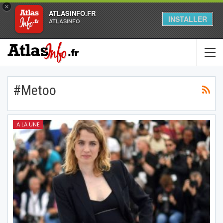
×
ATLASINFO.FR
INSTALLER
ATLASINFO
#Metoo
A LA UNE