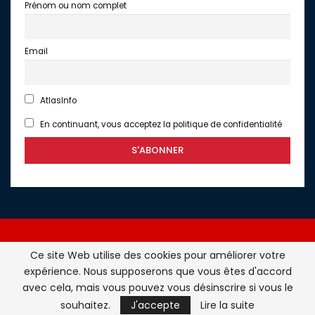
Prénom ou nom complet
Email
AtlasInfo
En continuant, vous acceptez la politique de confidentialité
Ce site Web utilise des cookies pour améliorer votre
expérience. Nous supposerons que vous êtes d'accord
Atlasinfo.fr : l'essentiel de l'actualité de la France et du
avec cela, mais vous pouvez vous désinscrire si vous le
Maghreb © Tous Droits Réservés - Atlasinfo- 2026
souhaitez.
J'accepte
Lire la suite
ATLASINFO