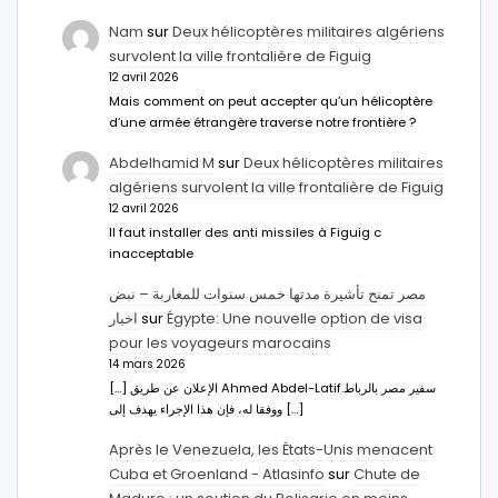
Nam
sur
Deux hélicoptères militaires algériens
survolent la ville frontalière de Figuig
12 avril 2026
Mais comment on peut accepter qu’un hélicoptère
d’une armée étrangère traverse notre frontière ?
Abdelhamid M
sur
Deux hélicoptères militaires
algériens survolent la ville frontalière de Figuig
12 avril 2026
Il faut installer des anti missiles à Figuig c
inacceptable
مصر تمنح تأشيرة مدتها خمس سنوات للمغاربة – نبض
اخبار
sur
Égypte: Une nouvelle option de visa
pour les voyageurs marocains
14 mars 2026
[…] الإعلان عن طريق Ahmed Abdel-Latifسفير مصر بالرباط.
ووفقا له، فإن هذا الإجراء يهدف إلى […]
Après le Venezuela, les États-Unis menacent
Cuba et Groenland - Atlasinfo
sur
Chute de