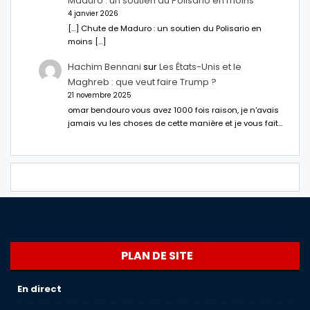
Maduro : un soutien du Polisario en moins
4 janvier 2026
[…] Chute de Maduro : un soutien du Polisario en
moins […]
Hachim Bennani
sur
Les États-Unis et le
Maghreb : que veut faire Trump ?
21 novembre 2025
omar bendouro vous avez 1000 fois raison, je n'avais
jamais vu les choses de cette manière et je vous fait…
PLAN DE SITE
En direct