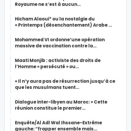
Royaume ne s’est à aucun…
Hicham Alaoui* ou la nostalgie du
« Printemps (désenchantement) Arabe …
Mohammed VI ordonne’une opération
massive de vaccination contre la…
Maati Monjib : activiste des droits de
l’Homme « persécuté » ou…
« Il n’y aura pas de résurrection jusqu’à ce
que les musulmans tuent…
Dialogue inter-libyen au Maroc: « Cette
réunion constitue le premier…
Enquête/Al Adl Wal Ihssane-Extrême
gauche: “frapper ensemble mais…