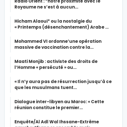
Radio Orient : “notre proximité avec le
Royaume ne s’est à aucun…
Hicham Alaoui* ou la nostalgie du
« Printemps (désenchantement) Arabe …
Mohammed VI ordonne’une opération
massive de vaccination contre la…
Maati Monjib : activiste des droits de
l’Homme « persécuté » ou…
« Il n’y aura pas de résurrection jusqu’à ce
que les musulmans tuent…
Dialogue inter-libyen au Maroc: « Cette
réunion constitue le premier…
Enquête/Al Adl Wal Ihssane-Extrême