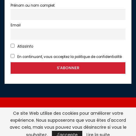
Prénom ou nom complet
Email
AtlasInfo
En continuant, vous acceptez la politique de confidentialité
Ce site Web utilise des cookies pour améliorer votre
expérience. Nous supposerons que vous êtes d'accord
Atlasinfo.fr : l'essentiel de l'actualité de la France et du
avec cela, mais vous pouvez vous désinscrire si vous le
Maghreb © Tous Droits Réservés - Atlasinfo- 2026
souhaitez.
J'accepte
Lire la suite
ATLASINFO