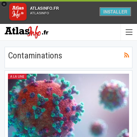
×
ATLASINFO.FR
INSTALLER
ATLASINFO
Contaminations
A LA UNE