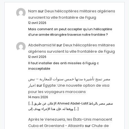
Nam
sur
Deux hélicoptères militaires algériens
survolent la ville frontalière de Figuig
12 avril 2026
Mais comment on peut accepter qu’un hélicoptère
d’une armée étrangère traverse notre frontière ?
Abdelhamid M
sur
Deux hélicoptères militaires
algériens survolent la ville frontalière de Figuig
12 avril 2026
Il faut installer des anti missiles à Figuig c
inacceptable
مصر تمنح تأشيرة مدتها خمس سنوات للمغاربة – نبض
اخبار
sur
Égypte: Une nouvelle option de visa
pour les voyageurs marocains
14 mars 2026
[…] الإعلان عن طريق Ahmed Abdel-Latifسفير مصر بالرباط.
ووفقا له، فإن هذا الإجراء يهدف إلى […]
Après le Venezuela, les États-Unis menacent
Cuba et Groenland - Atlasinfo
sur
Chute de