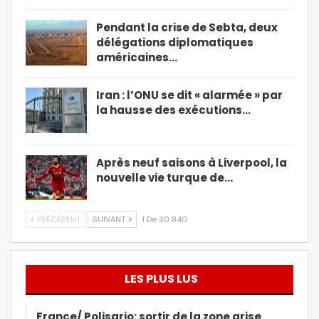
Pendant la crise de Sebta, deux
délégations diplomatiques
américaines…
Iran : l’ONU se dit « alarmée » par
la hausse des exécutions…
Après neuf saisons à Liverpool, la
nouvelle vie turque de…
PRÉCÉDENT
SUIVANT
1 De 30 840
LES PLUS LUS
France/ Polisario: sortir de la zone grise