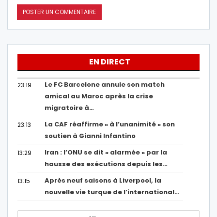
EN DIRECT
Le FC Barcelone annule son match
23:19
amical au Maroc après la crise
migratoire à…
La CAF réaffirme « à l’unanimité » son
23:13
soutien à Gianni Infantino
Iran : l’ONU se dit « alarmée » par la
13:29
hausse des exécutions depuis les…
Après neuf saisons à Liverpool, la
13:15
nouvelle vie turque de l’international…