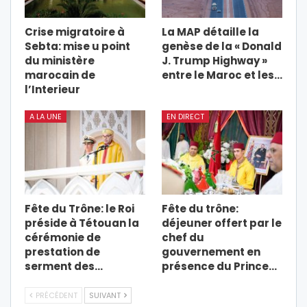
Crise migratoire à
La MAP détaille la
Sebta: mise u point
genèse de la « Donald
du ministère
J. Trump Highway »
marocain de
entre le Maroc et les…
l’Interieur
A LA UNE
EN DIRECT
Fête du Trône: le Roi
Fête du trône:
préside à Tétouan la
déjeuner offert par le
cérémonie de
chef du
prestation de
gouvernement en
serment des…
présence du Prince…
PRÉCÉDENT
SUIVANT