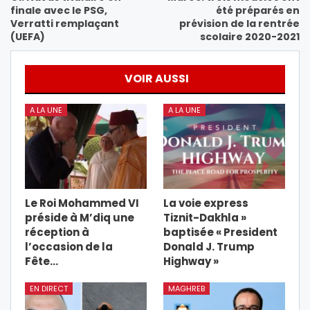
finale avec le PSG,
été préparés en
Verratti remplaçant
prévision de la rentrée
(UEFA)
scolaire 2020-2021
VOIR AUSSI
A LA UNE
A LA UNE
Le Roi Mohammed VI
La voie express
préside à M’diq une
Tiznit-Dakhla »
réception à
baptisée « President
l’occasion de la
Donald J. Trump
Fête…
Highway »
EN DIRECT
MAGHREB