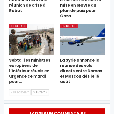
réunion de crise à
mise en œuvre du
Rabat
plan de paix pour
Gaza
EN DIRECT
EN DIRECT
Sebta : les ministres
La Syrie annonce la
européens de
reprise des vols
l’Intérieur réunis en
directs entre Damas
urgence ce mardi
et Moscou dès le 16
pour…
août
PRÉCÉDENT
SUIVANT
LAISSER UN COMMENTAIRE