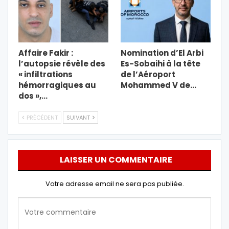
Affaire Fakir :
Nomination d’El Arbi
l’autopsie révèle des
Es-Sobaihi à la tête
« infiltrations
de l’Aéroport
hémorragiques au
Mohammed V de…
dos »,…
PRÉCÉDENT
SUIVANT
LAISSER UN COMMENTAIRE
Votre adresse email ne sera pas publiée.