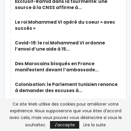
Exclusif-Ramid dans la tourmente: une
source à la CNSS affirme à…
Le roi Mohammed VI opéré du coeur « avec
succès »
Covid-19: le roi Mohammed VI ordonne
l’envoi d’une aide à 15…
Des Marocains bloqués en France
manifestent devant l’ambassade…
Colonisation: le Parlement tunisien renonce
à demander des excuses à…
Ce site Web utilise des cookies pour améliorer votre
Quand la production des masques au Maroc
expérience. Nous supposerons que vous êtes d'accord
suscite un fort engouement
avec cela, mais vous pouvez vous désinscrire si vous le
souhaitez.
J'accepte
Lire la suite
Nouvelle allégation algérienne: la