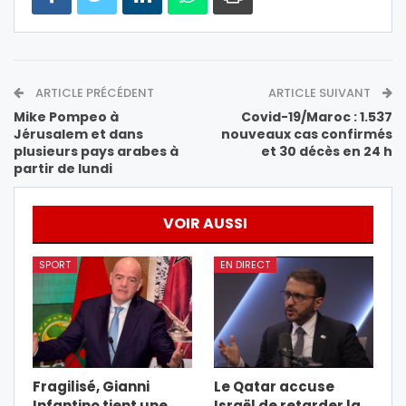
ARTICLE PRÉCÉDENT
ARTICLE SUIVANT
Mike Pompeo à
Covid-19/Maroc : 1.537
Jérusalem et dans
nouveaux cas confirmés
plusieurs pays arabes à
et 30 décès en 24 h
partir de lundi
VOIR AUSSI
SPORT
EN DIRECT
Fragilisé, Gianni
Le Qatar accuse
Infantino tient une
Israël de retarder la