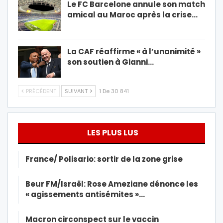
Le FC Barcelone annule son match
amical au Maroc après la crise…
La CAF réaffirme « à l’unanimité »
son soutien à Gianni…
PRÉCÉDENT
SUIVANT
1 De 30 841
LES PLUS LUS
France/ Polisario: sortir de la zone grise
Beur FM/Israël: Rose Ameziane dénonce les
« agissements antisémites »…
Macron circonspect sur le vaccin