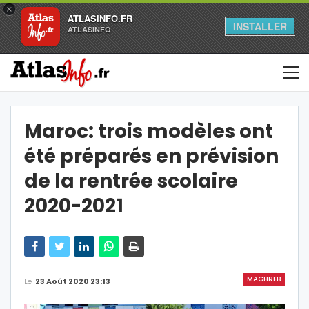
×
ATLASINFO.FR
INSTALLER
ATLASINFO
Maroc: trois modèles ont
été préparés en prévision
de la rentrée scolaire
2020-2021
MAGHREB
Le
23 Août 2020 23:13