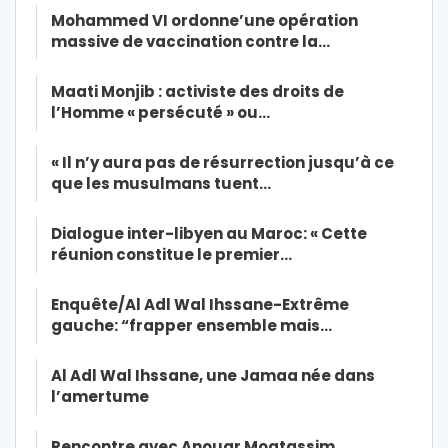
Mohammed VI ordonne’une opération
massive de vaccination contre la…
Maati Monjib : activiste des droits de
l’Homme « persécuté » ou…
« Il n’y aura pas de résurrection jusqu’à ce
que les musulmans tuent…
Dialogue inter-libyen au Maroc: « Cette
réunion constitue le premier…
Enquête/Al Adl Wal Ihssane-Extrême
gauche: “frapper ensemble mais…
Al Adl Wal Ihssane, une Jamaa née dans
l’amertume
Rencontre avec Anouar Moatassim,