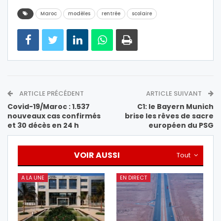
Maroc
modèles
rentrée
scolaire
ARTICLE PRÉCÉDENT
ARTICLE SUIVANT
Covid-19/Maroc : 1.537
C1: le Bayern Munich
nouveaux cas confirmés
brise les rêves de sacre
et 30 décès en 24 h
européen du PSG
VOIR AUSSI
Tout
A LA UNE
EN DIRECT