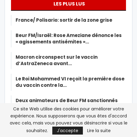
LES PLUS LUS
France/ Polisario: sortir de la zone grise
Beur FM/Israël: Rose Ameziane dénonce les
« agissements antisémites »…
Macron circonspect sur le vaccin
d’AstraZeneca avant…
Le Roi Mohammed VI reçoit la première dose
du vaccin contre la…
Deux animateurs de Beur FM sanctionnés
après une rencontre avec…
Ce site Web utilise des cookies pour améliorer votre
expérience. Nous supposerons que vous êtes d'accord
Les islamistes marocains rattrapés par
avec cela, mais vous pouvez vous désinscrire si vous le
leurs contradictions
souhaitez.
J'accepte
Lire la suite