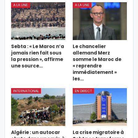
A LA UNE
A LA UNE
Sebta : « Le Maroc n’a
Le chancelier
jamais rien fait sous
allemand Merz
la pression », affirme
somme le Maroc de
une source…
« reprendre
immédiatement »
les…
INTERNATIONAL
EN DIRECT
Algérie : un autocar
La crise migratoire à