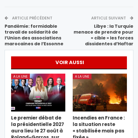
ARTICLE PRÉCÉDENT
ARTICLE SUIVANT
Pandémie: formidable
Libye : la Turquie
travail de solidarité de
menace de prendre pour
l’Union des associations
« cible » les forces
marocaines de l’Essonne
dissidentes d’Haftar
VOIR AUSSI
A LA UNE
A LA UNE
Le premier débat de
Incendies en France :
la présidentielle 2027
la situation reste
aura lieu le 27 août à
« stabilisée mais pas
Roland-Garros, sur…
fixée »