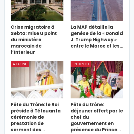
Crise migratoire à
La MAP détaille la
Sebta: mise u point
genèse de la « Donald
du ministère
J. Trump Highway »
marocain de
entre le Maroc et les…
l’Interieur
A LA UNE
EN DIRECT
Fête du Trône: le Roi
Fête du trône:
préside à Tétouan la
déjeuner offert par le
cérémonie de
chef du
prestation de
gouvernement en
serment des…
présence du Prince…