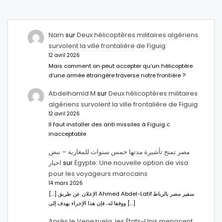
Nam
sur
Deux hélicoptères militaires algériens
survolent la ville frontalière de Figuig
12 avril 2026
Mais comment on peut accepter qu’un hélicoptère
d’une armée étrangère traverse notre frontière ?
Abdelhamid M
sur
Deux hélicoptères militaires
algériens survolent la ville frontalière de Figuig
12 avril 2026
Il faut installer des anti missiles à Figuig c
inacceptable
مصر تمنح تأشيرة مدتها خمس سنوات للمغاربة – نبض
اخبار
sur
Égypte: Une nouvelle option de visa
pour les voyageurs marocains
14 mars 2026
[…] الإعلان عن طريق Ahmed Abdel-Latifسفير مصر بالرباط.
ووفقا له، فإن هذا الإجراء يهدف إلى […]
Après le Venezuela, les États-Unis menacent