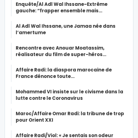
Enquête/Al Adl Wal Ihssane-Extrême
gauche: “frapper ensemble mais…
Al Adl Wal Ihssane, une Jamaa née dans
l’amertume
Rencontre avec Anouar Moatassim,
réalisateur du film de super-héros…
Affaire Radi: la diaspora marocaine de
France dénonce toute…
Mohammed VI insiste sur le civisme dans la
lutte contre le Coronavirus
Maroc/Affaire Omar Radi: la tribune de trop
pour Orient XXI
Affaire Radi/Viol: « Je sentais son odeur