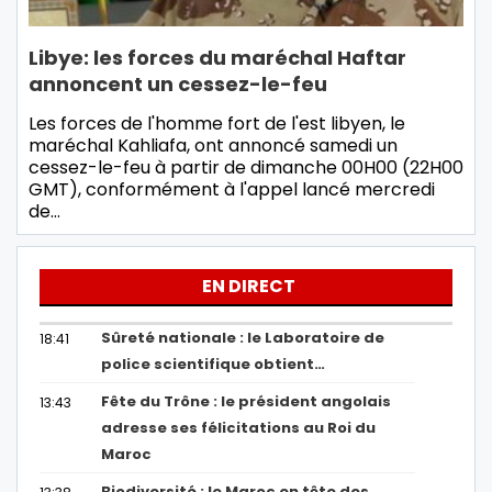
Libye: les forces du maréchal Haftar
annoncent un cessez-le-feu
Les forces de l'homme fort de l'est libyen, le
maréchal Kahliafa, ont annoncé samedi un
cessez-le-feu à partir de dimanche 00H00 (22H00
GMT), conformément à l'appel lancé mercredi
de…
EN DIRECT
Sûreté nationale : le Laboratoire de
18:41
police scientifique obtient…
Fête du Trône : le président angolais
13:43
adresse ses félicitations au Roi du
Maroc
Biodiversité : le Maroc en tête des