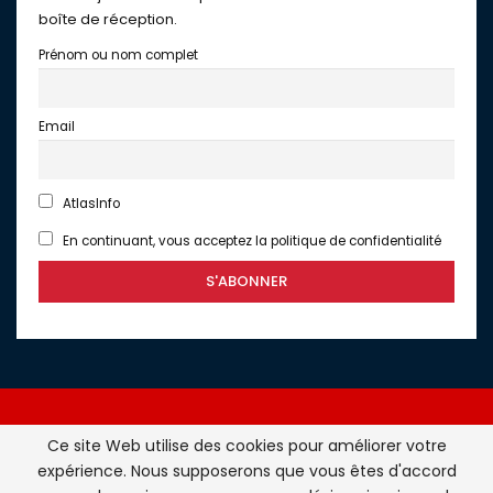
boîte de réception.
Prénom ou nom complet
Email
AtlasInfo
En continuant, vous acceptez la politique de confidentialité
Ce site Web utilise des cookies pour améliorer votre
expérience. Nous supposerons que vous êtes d'accord
Atlasinfo.fr : l'essentiel de l'actualité de la France et du