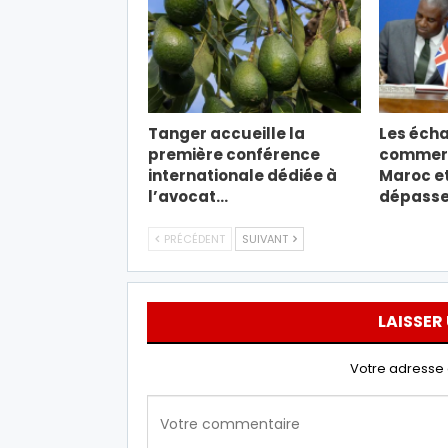
Tanger accueille la
Les éch
première conférence
commerc
internationale dédiée à
Maroc e
l’avocat…
dépassen
PRÉCÉDENT
SUIVANT
LAISSER
Votre adresse 