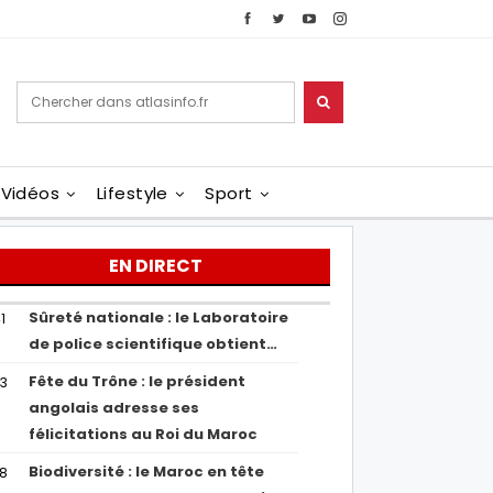
Vidéos
Lifestyle
Sport
EN DIRECT
Sûreté nationale : le Laboratoire
1
de police scientifique obtient…
Fête du Trône : le président
43
angolais adresse ses
félicitations au Roi du Maroc
Biodiversité : le Maroc en tête
38