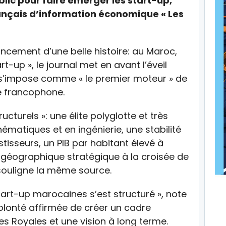
blic pour faire émerger les start-up,
rançais d’information économique « Les
 lancement d’une belle histoire: au Maroc,
-up », le journal met en avant l’éveil
 s’impose comme « le premier moteur » de
ue francophone.
cturels »: une élite polyglotte et très
atiques et en ingénierie, une stabilité
stisseurs, un PIB par habitant élevé à
on géographique stratégique à la croisée de
 souligne la même source.
tart-up marocaines s’est structuré », note
olonté affirmée de créer un cadre
ves Royales et une vision à long terme.