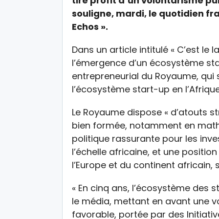
tire profit d’un volontarisme pu
souligne, mardi, le quotidien f
Echos ».
Dans un article intitulé « C’est le
l’émergence d’un écosystème start
entrepreneurial du Royaume, qui
l’écosystème start-up en l’Afriq
Le Royaume dispose « d’atouts stru
bien formée, notamment en mathém
politique rassurante pour les inve
l’échelle africaine, et une positi
l’Europe et du continent africain,
« En cinq ans, l’écosystème des s
le média, mettant en avant une v
favorable, portée par des Initiati