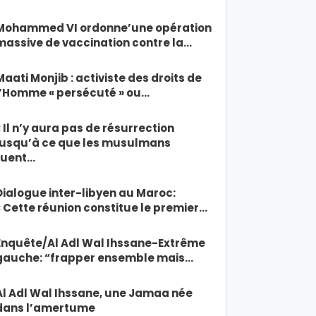
Mohammed VI ordonne’une opération
massive de vaccination contre la…
Maati Monjib : activiste des droits de
l’Homme « persécuté » ou…
« Il n’y aura pas de résurrection
jusqu’à ce que les musulmans
tuent…
Dialogue inter-libyen au Maroc:
« Cette réunion constitue le premier…
Enquête/Al Adl Wal Ihssane-Extrême
gauche: “frapper ensemble mais…
Al Adl Wal Ihssane, une Jamaa née
dans l’amertume