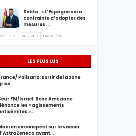
Sebta : « L’Espagne sera
contrainte d’adopter des
mesures …
RÉCÉDENT
SUIVANT
1 De 30 846
LES PLUS LUS
France/ Polisario: sortir de la zone
grise
Beur FM/Israël: Rose Ameziane
dénonce les « agissements
antisémites »…
Macron circonspect sur le vaccin
d’AstraZeneca avant…