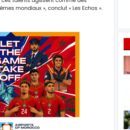
x, ces talents agissent comme des
èmes mondiaux », conclut « Les Echos ».