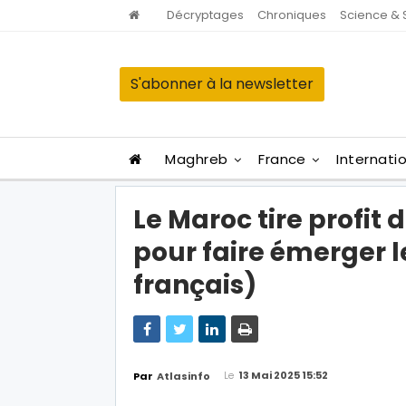
Décryptages
Chroniques
Science & 
S'abonner à la newsletter
Maghreb
France
Internati
Le Maroc tire profit
pour faire émerger 
français)
Le
13 Mai 2025 15:52
Par
Atlasinfo