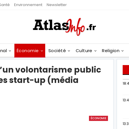
Santé
Environnement
Newsletter
onal
Économie
Société
Culture
Religion
 d’un volontarisme public
les start-up (média
18:4
13:
ÉCONOMIE
13: