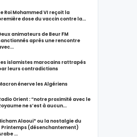
Le Roi Mohammed VI reçoit la
première dose du vaccin contre la…
Deux animateurs de Beur FM
sanctionnés après une rencontre
avec…
Les islamistes marocains rattrapés
par leurs contradictions
Macron énerve les Algériens
Radio Orient : “notre proximité avec le
Royaume ne s’est à aucun…
Hicham Alaoui* ou la nostalgie du
« Printemps (désenchantement)
Arabe …