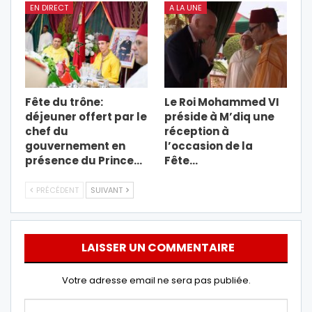
EN DIRECT
A LA UNE
Fête du trône:
Le Roi Mohammed VI
déjeuner offert par le
préside à M’diq une
chef du
réception à
gouvernement en
l’occasion de la
présence du Prince…
Fête…
PRÉCÉDENT
SUIVANT
LAISSER UN COMMENTAIRE
Votre adresse email ne sera pas publiée.