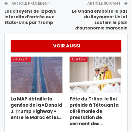
ARTICLE PRÉCÉDENT
ARTICLE SUIVANT
Les citoyens de 12 pays
Le Ghana emboite le pas
interdits d’entrée aux
du Royaume-Uni et
Etats-Unis par Trump
soutien le plan
d’autonomie marocain
VOIR AUSSI
EN DIRECT
A LA UNE
La MAP détaille la
Fête du Trône: le Roi
genèse de la « Donald
préside à Tétouan la
J. Trump Highway »
cérémonie de
entre le Maroc et les…
prestation de
serment des…