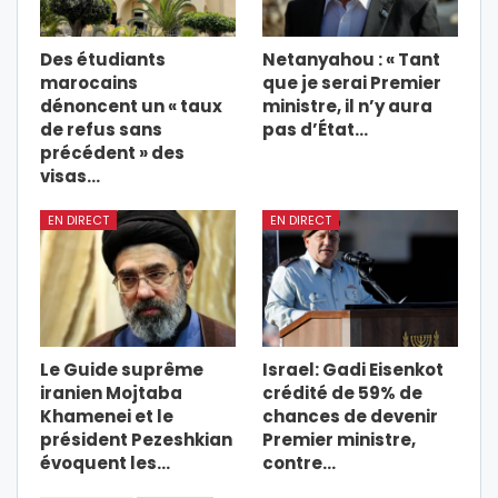
Des étudiants
Netanyahou : « Tant
marocains
que je serai Premier
dénoncent un « taux
ministre, il n’y aura
de refus sans
pas d’État…
précédent » des
visas…
EN DIRECT
EN DIRECT
Le Guide suprême
Israel: Gadi Eisenkot
iranien Mojtaba
crédité de 59% de
Khamenei et le
chances de devenir
président Pezeshkian
Premier ministre,
évoquent les…
contre…