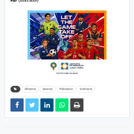
Par
(avec MAP)
Ghana
Maroc
Polisario
Sahara