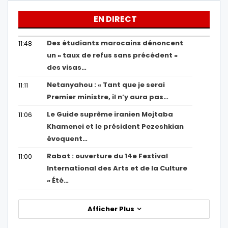
EN DIRECT
Des étudiants marocains dénoncent
11:48
un « taux de refus sans précédent »
des visas…
Netanyahou : « Tant que je serai
11:11
Premier ministre, il n’y aura pas…
Le Guide suprême iranien Mojtaba
11:06
Khamenei et le président Pezeshkian
évoquent…
Rabat : ouverture du 14e Festival
11:00
International des Arts et de la Culture
« Été…
Afficher Plus