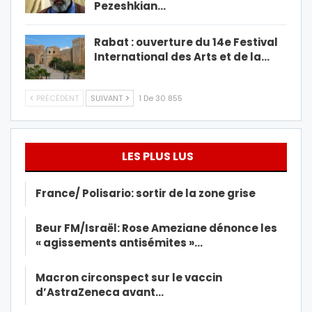
Pezeshkian…
Rabat : ouverture du 14e Festival
International des Arts et de la…
PRÉCÉDENT
SUIVANT
1 De 30 855
LES PLUS LUS
France/ Polisario: sortir de la zone grise
Beur FM/Israël: Rose Ameziane dénonce les
« agissements antisémites »…
Macron circonspect sur le vaccin
d’AstraZeneca avant…