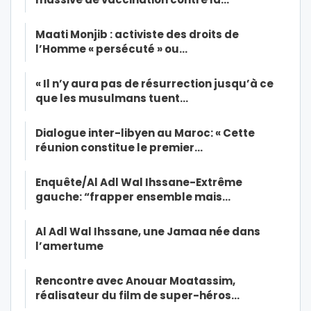
Maati Monjib : activiste des droits de
l’Homme « persécuté » ou…
« Il n’y aura pas de résurrection jusqu’à ce
que les musulmans tuent…
Dialogue inter-libyen au Maroc: « Cette
réunion constitue le premier…
Enquête/Al Adl Wal Ihssane-Extrême
gauche: “frapper ensemble mais…
Al Adl Wal Ihssane, une Jamaa née dans
l’amertume
Rencontre avec Anouar Moatassim,
réalisateur du film de super-héros…