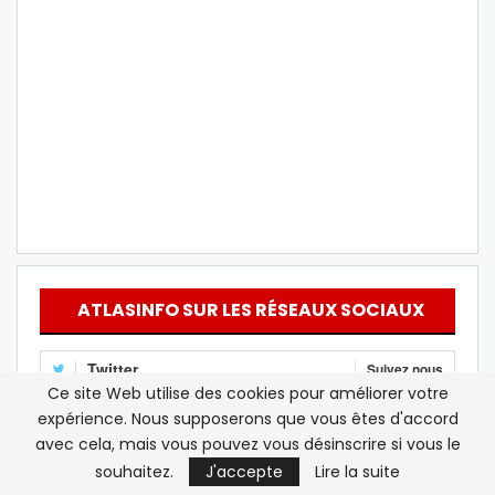
ATLASINFO SUR LES RÉSEAUX SOCIAUX
Twitter
Suivez nous
Ce site Web utilise des cookies pour améliorer votre
Youtube
S'abonner
expérience. Nous supposerons que vous êtes d'accord
avec cela, mais vous pouvez vous désinscrire si vous le
Instagram
Follow Us
souhaitez.
J'accepte
Lire la suite