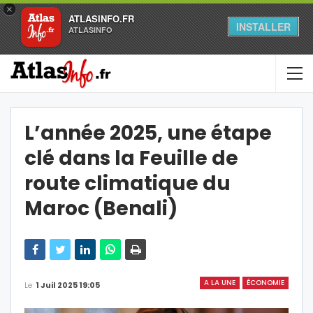
×
ATLASINFO.FR
INSTALLER
ATLASINFO
L’année 2025, une étape
clé dans la Feuille de
route climatique du
Maroc (Benali)
A LA UNE
ÉCONOMIE
Le
1 Juil 2025 19:05