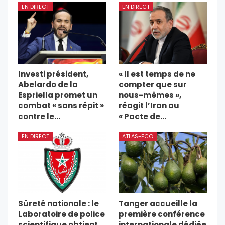
EN DIRECT
EN DIRECT
Investi président,
« Il est temps de ne
Abelardo de la
compter que sur
Espriella promet un
nous-mêmes »,
combat « sans répit »
réagit l’Iran au
contre le…
« Pacte de…
EN DIRECT
ATLAS-ECO
Sûreté nationale : le
Tanger accueille la
Laboratoire de police
première conférence
scientifique obtient…
internationale dédiée