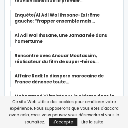
réunion constitue le premier…
Enquête/Al Adl Wal Ihssane-Extrême
gauche: “frapper ensemble mais…
Al Adl Wal Ihssane, une Jamaa née dans
l’amertume
Rencontre avec Anouar Moatassim,
réalisateur du film de super-héros…
Affaire Radi: la diaspora marocaine de
France dénonce toute…
Mohammed VI insiste sur le civisme dans la
Ce site Web utilise des cookies pour améliorer votre
lutte contre le Coronavirus
expérience. Nous supposerons que vous êtes d'accord
avec cela, mais vous pouvez vous désinscrire si vous le
Maroc/Affaire Omar Radi: la tribune de trop
souhaitez.
J'accepte
Lire la suite
pour Orient XXI