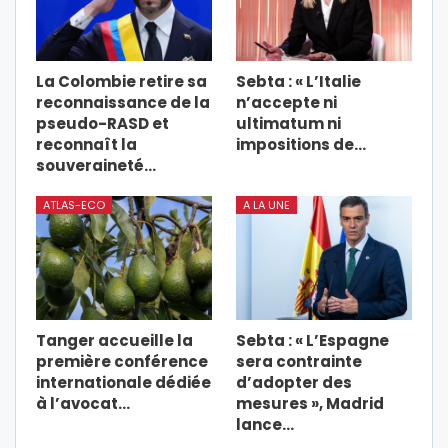
La Colombie retire sa
Sebta : « L’Italie
reconnaissance de la
n’accepte ni
pseudo-RASD et
ultimatum ni
reconnaît la
impositions de…
souveraineté…
ATLAS-ECO
A LA UNE
Tanger accueille la
Sebta : « L’Espagne
première conférence
sera contrainte
internationale dédiée
d’adopter des
à l’avocat…
mesures », Madrid
lance…