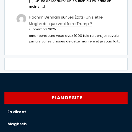
[…] Chute de Maduro : un soutien du Polisario en
moins […]
Hachim Bennani
sur
Les États-Unis et le
Maghreb : que veut faire Trump ?
21 novembre 2025
omar bendouro vous avez 1000 fois raison, je n'avais
jamais vu les choses de cette manière et je vous fait…
PLAN DE SITE
En direct
Maghreb