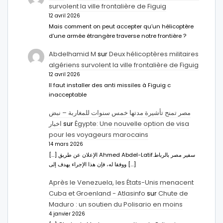
survolent la ville frontalière de Figuig
12 avril 2026
Mais comment on peut accepter qu’un hélicoptère
d’une armée étrangère traverse notre frontière ?
Abdelhamid M
sur
Deux hélicoptères militaires
algériens survolent la ville frontalière de Figuig
12 avril 2026
Il faut installer des anti missiles à Figuig c
inacceptable
مصر تمنح تأشيرة مدتها خمس سنوات للمغاربة – نبض
اخبار
sur
Égypte: Une nouvelle option de visa
pour les voyageurs marocains
14 mars 2026
[…] الإعلان عن طريق Ahmed Abdel-Latifسفير مصر بالرباط.
ووفقا له، فإن هذا الإجراء يهدف إلى […]
Après le Venezuela, les États-Unis menacent
Cuba et Groenland - Atlasinfo
sur
Chute de
Maduro : un soutien du Polisario en moins
4 janvier 2026