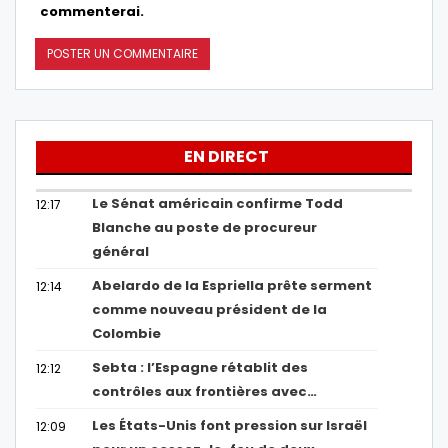
commenterai.
EN DIRECT
Le Sénat américain confirme Todd
12:17
Blanche au poste de procureur
général
Abelardo de la Espriella prête serment
12:14
comme nouveau président de la
Colombie
Sebta : l’Espagne rétablit des
12:12
contrôles aux frontières avec…
Les États-Unis font pression sur Israël
12:09