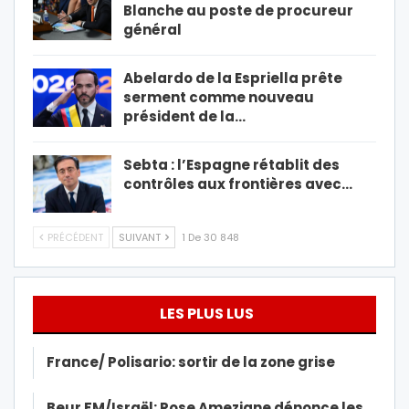
Blanche au poste de procureur
général
Abelardo de la Espriella prête
serment comme nouveau
président de la…
Sebta : l’Espagne rétablit des
contrôles aux frontières avec…
PRÉCÉDENT
SUIVANT
1 De 30 848
LES PLUS LUS
France/ Polisario: sortir de la zone grise
Beur FM/Israël: Rose Ameziane dénonce les