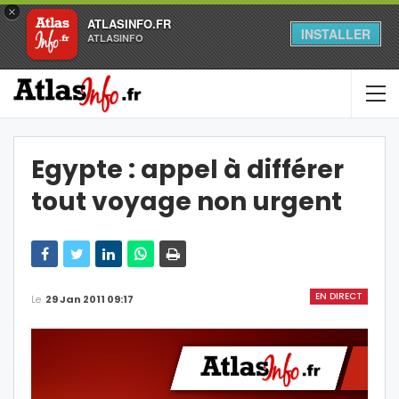
×
ATLASINFO.FR
INSTALLER
ATLASINFO
Egypte : appel à différer
tout voyage non urgent
EN DIRECT
Le
29 Jan 2011 09:17