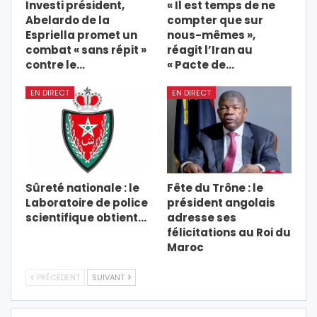
Investi président,
« Il est temps de ne
Abelardo de la
compter que sur
Espriella promet un
nous-mêmes »,
combat « sans répit »
réagit l’Iran au
contre le…
« Pacte de…
EN DIRECT
EN DIRECT
Sûreté nationale : le
Fête du Trône : le
Laboratoire de police
président angolais
scientifique obtient…
adresse ses
félicitations au Roi du
Maroc
PRÉCÉDENT
SUIVANT