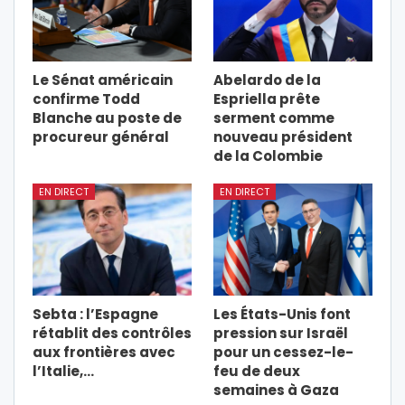
Le Sénat américain
Abelardo de la
confirme Todd
Espriella prête
Blanche au poste de
serment comme
procureur général
nouveau président
de la Colombie
EN DIRECT
EN DIRECT
Sebta : l’Espagne
Les États-Unis font
rétablit des contrôles
pression sur Israël
aux frontières avec
pour un cessez-le-
l’Italie,…
feu de deux
semaines à Gaza