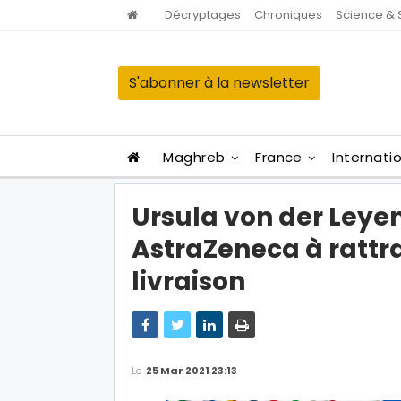
Décryptages
Chroniques
Science & 
S'abonner à la newsletter
Maghreb
France
Internati
Ursula von der Leyen
AstraZeneca à rattra
livraison
Le
25 Mar 2021 23:13