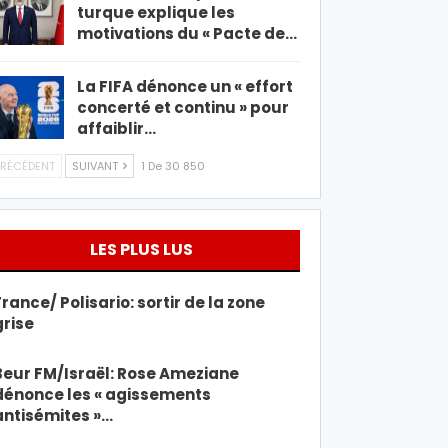
turque explique les
motivations du « Pacte de…
La FIFA dénonce un « effort
concerté et continu » pour
affaiblir…
RÉCÉDENT
SUIVANT
1 De 30 850
LES PLUS LUS
France/ Polisario: sortir de la zone
grise
Beur FM/Israël: Rose Ameziane
dénonce les « agissements
antisémites »…