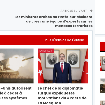
ARTICLE SUIVANT
Les ministres arabes de l’Intérieur décident
de créer une équipe d’experts sur les
menaces terroristes
Plus D'articles De L'auteur
EN DIRECT
s-Unis autorisent
Le chef de la diplomatie
ie à céder à
turque explique les
e ses systèmes
motivations du « Pacte de
…
La Mecque »