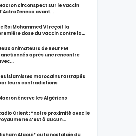
Macron circonspect sur le vaccin
d’AstraZeneca avant…
Le Roi Mohammed VI reçoit la
première dose du vaccin contre la…
Deux animateurs de Beur FM
sanctionnés après une rencontre
avec…
Les islamistes marocains rattrapés
par leurs contradictions
Macron énerve les Algériens
Radio Orient : “notre proximité avec le
Royaume ne s’est à aucun…
Hicham Alaoui* ou la nostalgie du