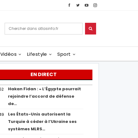
Vidéos
Lifestyle
Sport
EN DIRECT
Hakan Fidan : « L’Égypte pourrait
52
rejoindre l’accord de défense
de…
Les États-Unis autorisent la
49
Turquie à céder à l’Ukraine ses
systèmes MLRS…