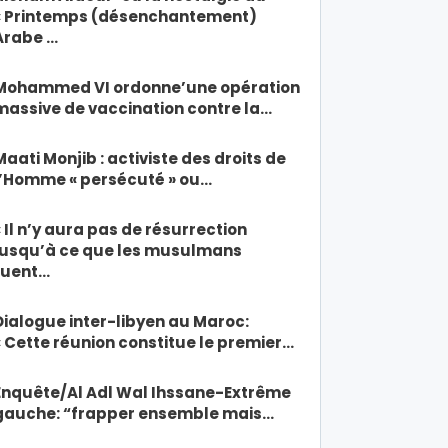
« Printemps (désenchantement)
Arabe …
Mohammed VI ordonne’une opération
massive de vaccination contre la…
Maati Monjib : activiste des droits de
l’Homme « persécuté » ou…
« Il n’y aura pas de résurrection
jusqu’à ce que les musulmans
tuent…
Dialogue inter-libyen au Maroc:
« Cette réunion constitue le premier…
Enquête/Al Adl Wal Ihssane-Extrême
gauche: “frapper ensemble mais…