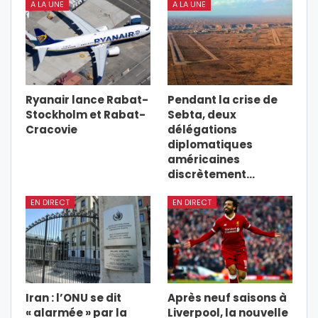
A LA UNE
A LA UNE
Ryanair lance Rabat-
Pendant la crise de
Stockholm et Rabat-
Sebta, deux
Cracovie
délégations
diplomatiques
américaines
discrètement…
EN DIRECT
EN DIRECT
Iran : l’ONU se dit
Après neuf saisons à
« alarmée » par la
Liverpool, la nouvelle