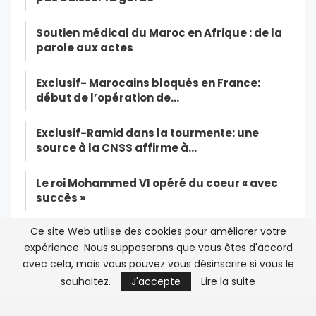
Soutien médical du Maroc en Afrique : de la
parole aux actes
Exclusif- Marocains bloqués en France:
début de l’opération de…
Exclusif-Ramid dans la tourmente: une
source à la CNSS affirme à…
Le roi Mohammed VI opéré du coeur « avec
succès »
Ce site Web utilise des cookies pour améliorer votre
Covid-19: le roi Mohammed VI ordonne
l’envoi d’une aide à 15…
expérience. Nous supposerons que vous êtes d'accord
avec cela, mais vous pouvez vous désinscrire si vous le
souhaitez.
J'accepte
Lire la suite
Des Marocains bloqués en France
manifestent devant l’ambassade…