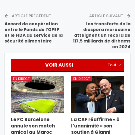
ARTICLE PRÉCÉDENT
ARTICLE SUIVANT
Accord de coopération
Les transferts de la
entre le Fonds de l’OPEP
diaspora marocaine
et le FIDA au service de la
atteignent un record de
sécurité alimentaire
117,5 milliards de dirhams
en 2024
VOIR AUSSI
Tout
EN DIRECT
EN DIRECT
Le FC Barcelone
La CAF réaffirme « à
annule son match
l’unanimité » son
amical au Maroc
soutien à Gianni