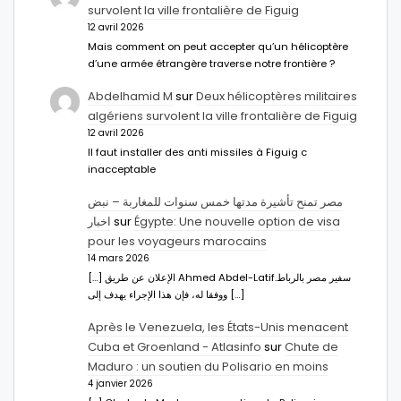
survolent la ville frontalière de Figuig
12 avril 2026
Mais comment on peut accepter qu’un hélicoptère
d’une armée étrangère traverse notre frontière ?
Abdelhamid M
sur
Deux hélicoptères militaires
algériens survolent la ville frontalière de Figuig
12 avril 2026
Il faut installer des anti missiles à Figuig c
inacceptable
مصر تمنح تأشيرة مدتها خمس سنوات للمغاربة – نبض
اخبار
sur
Égypte: Une nouvelle option de visa
pour les voyageurs marocains
14 mars 2026
[…] الإعلان عن طريق Ahmed Abdel-Latifسفير مصر بالرباط.
ووفقا له، فإن هذا الإجراء يهدف إلى […]
Après le Venezuela, les États-Unis menacent
Cuba et Groenland - Atlasinfo
sur
Chute de
Maduro : un soutien du Polisario en moins
4 janvier 2026