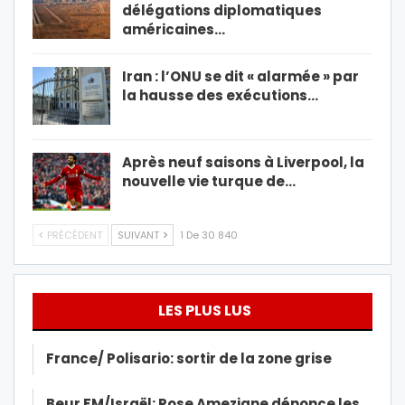
délégations diplomatiques
américaines…
Iran : l’ONU se dit « alarmée » par
la hausse des exécutions…
Après neuf saisons à Liverpool, la
nouvelle vie turque de…
PRÉCÉDENT
SUIVANT
1 De 30 840
LES PLUS LUS
France/ Polisario: sortir de la zone grise
Beur FM/Israël: Rose Ameziane dénonce les