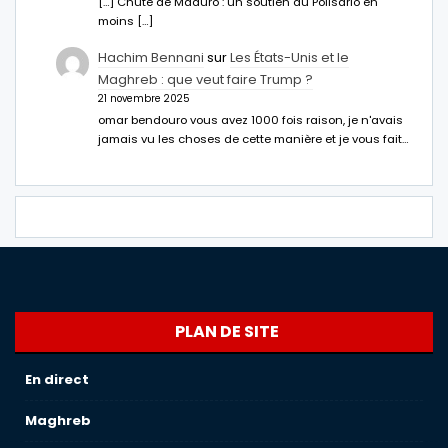
[…] Chute de Maduro : un soutien du Polisario en
moins […]
Hachim Bennani
sur
Les États-Unis et le
Maghreb : que veut faire Trump ?
21 novembre 2025
omar bendouro vous avez 1000 fois raison, je n'avais
jamais vu les choses de cette manière et je vous fait…
PLAN DE SITE
En direct
Maghreb