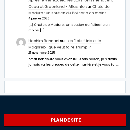
Après le Venezuela, les États-Unis menacent
Cuba et Groenland - Atlasinfo
sur
Chute de
Maduro : un soutien du Polisario en moins
4 janvier 2026
[…] Chute de Maduro : un soutien du Polisario en
moins […]
Hachim Bennani
sur
Les États-Unis et le
Maghreb : que veut faire Trump ?
21 novembre 2025
omar bendouro vous avez 1000 fois raison, je n'avais
jamais vu les choses de cette manière et je vous fait…
PLAN DE SITE