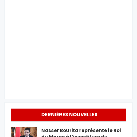
DERNIÈRES NOUVELLES
Nasser Bourita représente le Roi
du Maroc à l’investiture du…