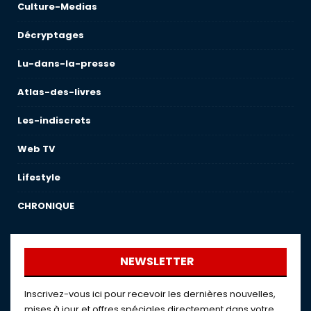
Culture-Medias
Décryptages
Lu-dans-la-presse
Atlas-des-livres
Les-indiscrets
Web TV
Lifestyle
CHRONIQUE
NEWSLETTER
Inscrivez-vous ici pour recevoir les dernières nouvelles,
mises à jour et offres spéciales directement dans votre