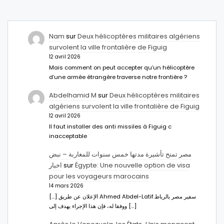
Nam
sur
Deux hélicoptères militaires algériens
survolent la ville frontalière de Figuig
12 avril 2026
Mais comment on peut accepter qu’un hélicoptère
d’une armée étrangère traverse notre frontière ?
Abdelhamid M
sur
Deux hélicoptères militaires
algériens survolent la ville frontalière de Figuig
12 avril 2026
Il faut installer des anti missiles à Figuig c
inacceptable
مصر تمنح تأشيرة مدتها خمس سنوات للمغاربة – نبض
اخبار
sur
Égypte: Une nouvelle option de visa
pour les voyageurs marocains
14 mars 2026
[…] الإعلان عن طريق Ahmed Abdel-Latifسفير مصر بالرباط.
ووفقا له، فإن هذا الإجراء يهدف إلى […]