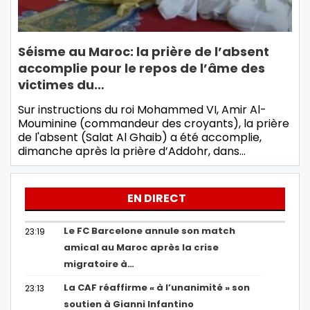
Séisme au Maroc: la prière de l’absent
accomplie pour le repos de l’âme des
victimes du…
Sur instructions du roi Mohammed VI, Amir Al-
Mouminine (commandeur des croyants), la prière
de l'absent (Salat Al Ghaib) a été accomplie,
dimanche après la prière d’Addohr, dans…
EN DIRECT
Le FC Barcelone annule son match
23:19
amical au Maroc après la crise
migratoire à…
La CAF réaffirme « à l’unanimité » son
23:13
soutien à Gianni Infantino