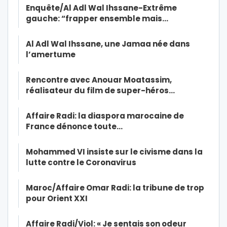
Enquête/Al Adl Wal Ihssane-Extrême
gauche: “frapper ensemble mais…
Al Adl Wal Ihssane, une Jamaa née dans
l’amertume
Rencontre avec Anouar Moatassim,
réalisateur du film de super-héros…
Affaire Radi: la diaspora marocaine de
France dénonce toute…
Mohammed VI insiste sur le civisme dans la
lutte contre le Coronavirus
Maroc/Affaire Omar Radi: la tribune de trop
pour Orient XXI
Affaire Radi/Viol: « Je sentais son odeur