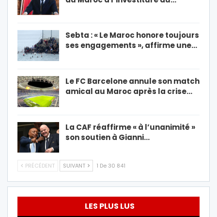
Sebta : « Le Maroc honore toujours
ses engagements », affirme une…
Le FC Barcelone annule son match
amical au Maroc après la crise…
La CAF réaffirme « à l’unanimité »
son soutien à Gianni…
PRÉCÉDENT
SUIVANT
1 De 30 841
LES PLUS LUS