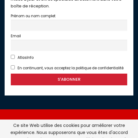
boîte de réception.
Prénom ou nom complet
Email
AtlasInfo
En continuant, vous acceptez la politique de confidentialité
Ce site Web utilise des cookies pour améliorer votre
expérience. Nous supposerons que vous êtes d'accord
Atlasinfo.fr : l'essentiel de l'actualité de la France et du