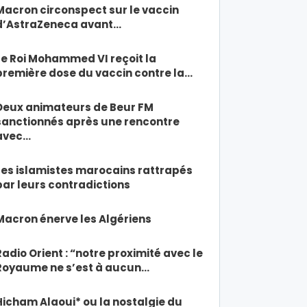
Macron circonspect sur le vaccin
d’AstraZeneca avant…
Le Roi Mohammed VI reçoit la
première dose du vaccin contre la…
Deux animateurs de Beur FM
sanctionnés après une rencontre
avec…
Les islamistes marocains rattrapés
par leurs contradictions
Macron énerve les Algériens
Radio Orient : “notre proximité avec le
Royaume ne s’est à aucun…
Hicham Alaoui* ou la nostalgie du