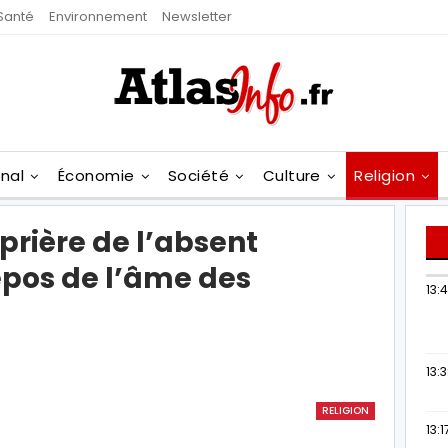
Santé
Environnement
Newsletter
onal
Économie
Société
Culture
Religion
prière de l’absent
epos de l’âme des
13:
13:
RELIGION
13:1