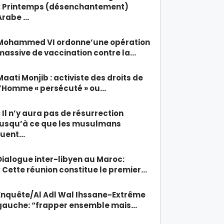
« Printemps (désenchantement)
Arabe …
Mohammed VI ordonne’une opération
massive de vaccination contre la…
Maati Monjib : activiste des droits de
l’Homme « persécuté » ou…
« Il n’y aura pas de résurrection
jusqu’à ce que les musulmans
tuent…
Dialogue inter-libyen au Maroc:
« Cette réunion constitue le premier…
Enquête/Al Adl Wal Ihssane-Extrême
gauche: “frapper ensemble mais…