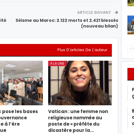
ARTICLE SUIVANT
ité
Séisme au Maroc: 2.122 morts et 2.421 blessés
(nouveau bilan)
P
Plus D'articles De L'auteur
A LA UNE
 pose les bases
Vatican : une femme non
ouvernance
religieuse nommée au
e à l’ère
poste de « préfète du
que
dicastère pour la…