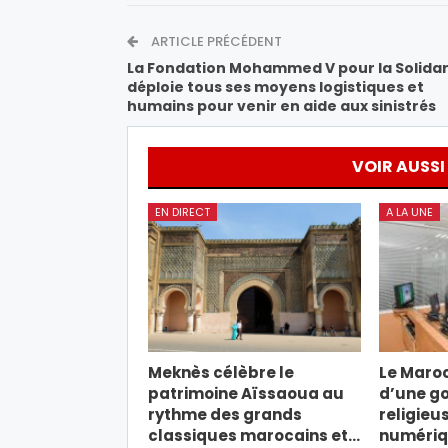
ARTICLE PRÉCÉDENT
La Fondation Mohammed V pour la Solidar
déploie tous ses moyens logistiques et
humains pour venir en aide aux sinistrés
VOIR AUSSI
EN DIRECT
A LA UNE
Meknès célèbre le
Le Maroc
patrimoine Aïssaoua au
d’une g
rythme des grands
religieus
classiques marocains et…
numéri