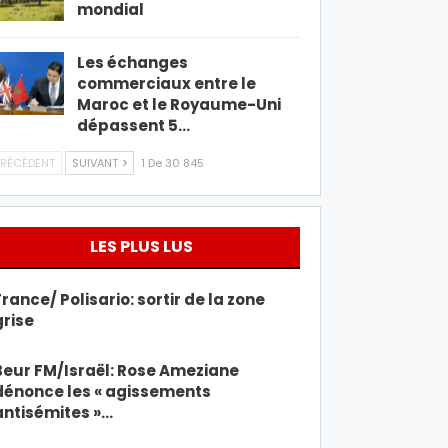
mondial
Les échanges
commerciaux entre le
Maroc et le Royaume-Uni
dépassent 5…
RÉCÉDENT
SUIVANT
1 De 30 845
LES PLUS LUS
France/ Polisario: sortir de la zone
grise
Beur FM/Israël: Rose Ameziane
dénonce les « agissements
antisémites »…