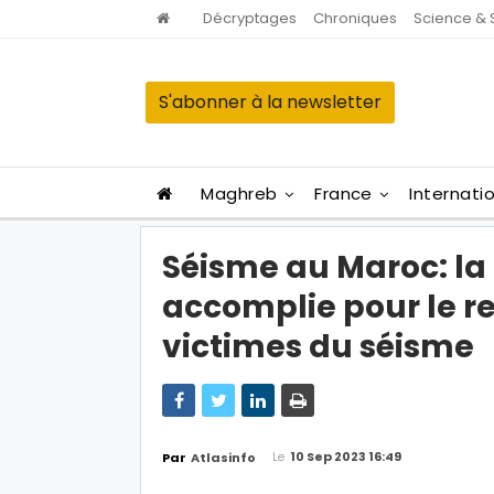
Décryptages
Chroniques
Science & 
S'abonner à la newsletter
Maghreb
France
Internati
Séisme au Maroc: la 
accomplie pour le r
victimes du séisme
Le
10 Sep 2023 16:49
Par
Atlasinfo