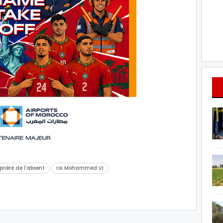
prière de l'absent
roi Mohammed VI