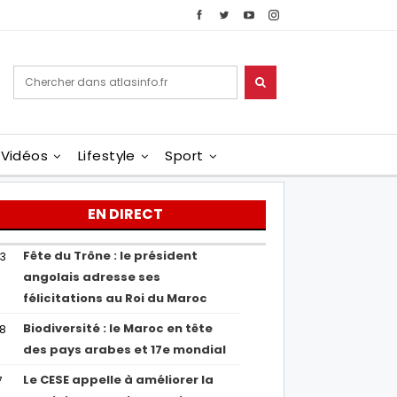
Vidéos
Lifestyle
Sport
EN DIRECT
Fête du Trône : le président
43
angolais adresse ses
félicitations au Roi du Maroc
Biodiversité : le Maroc en tête
38
des pays arabes et 17e mondial
Le CESE appelle à améliorer la
7