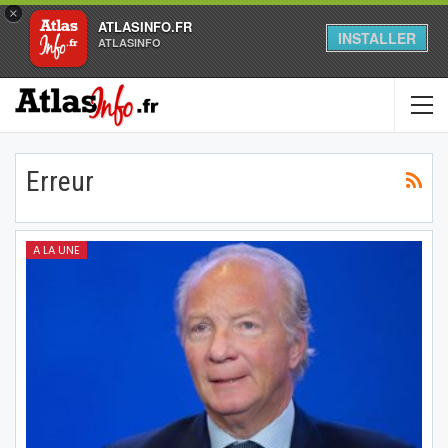
×
ATLASINFO.FR
INSTALLER
ATLASINFO
Erreur
A LA UNE