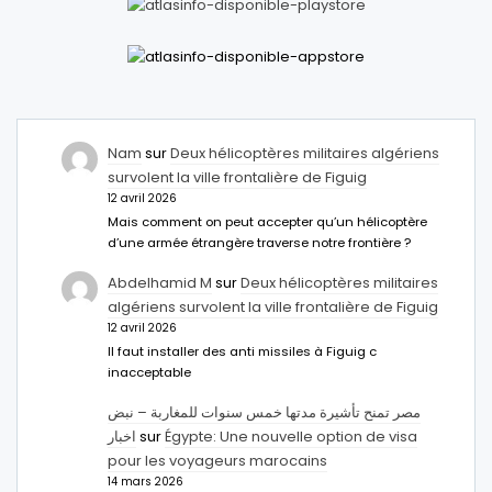
Nam
sur
Deux hélicoptères militaires algériens
survolent la ville frontalière de Figuig
12 avril 2026
Mais comment on peut accepter qu’un hélicoptère
d’une armée étrangère traverse notre frontière ?
Abdelhamid M
sur
Deux hélicoptères militaires
algériens survolent la ville frontalière de Figuig
12 avril 2026
Il faut installer des anti missiles à Figuig c
inacceptable
مصر تمنح تأشيرة مدتها خمس سنوات للمغاربة – نبض
اخبار
sur
Égypte: Une nouvelle option de visa
pour les voyageurs marocains
14 mars 2026