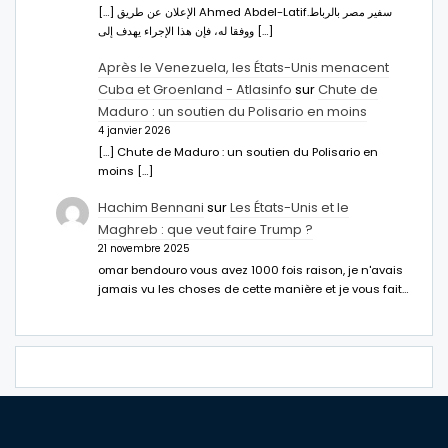
[…] الإعلان عن طريق Ahmed Abdel-Latifسفير مصر بالرباط.
ووفقا له، فإن هذا الإجراء يهدف إلى […]
Après le Venezuela, les États-Unis menacent
Cuba et Groenland - Atlasinfo
sur
Chute de
Maduro : un soutien du Polisario en moins
4 janvier 2026
[…] Chute de Maduro : un soutien du Polisario en
moins […]
Hachim Bennani
sur
Les États-Unis et le
Maghreb : que veut faire Trump ?
21 novembre 2025
omar bendouro vous avez 1000 fois raison, je n'avais
jamais vu les choses de cette manière et je vous fait…