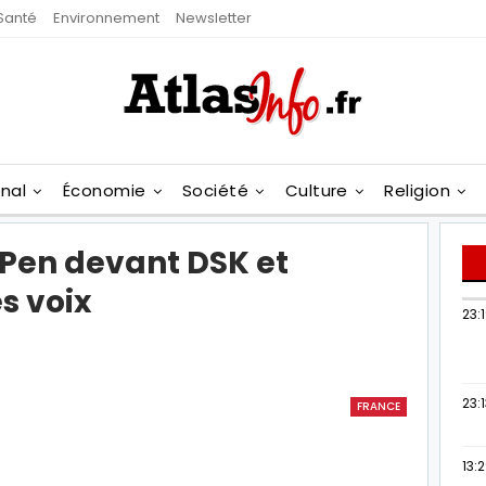
Santé
Environnement
Newsletter
onal
Économie
Société
Culture
Religion
 Pen devant DSK et
s voix
23:
23:
FRANCE
13: