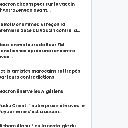
Macron circonspect sur le vaccin
d’AstraZeneca avant…
Le Roi Mohammed VI reçoit la
première dose du vaccin contre la…
Deux animateurs de Beur FM
sanctionnés après une rencontre
avec…
Les islamistes marocains rattrapés
par leurs contradictions
Macron énerve les Algériens
Radio Orient : “notre proximité avec le
Royaume ne s’est à aucun…
Hicham Alaoui* ou la nostalgie du