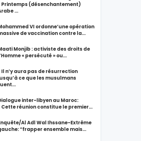
« Printemps (désenchantement)
Arabe …
Mohammed VI ordonne’une opération
massive de vaccination contre la…
Maati Monjib : activiste des droits de
l’Homme « persécuté » ou…
« Il n’y aura pas de résurrection
jusqu’à ce que les musulmans
tuent…
Dialogue inter-libyen au Maroc:
« Cette réunion constitue le premier…
Enquête/Al Adl Wal Ihssane-Extrême
gauche: “frapper ensemble mais…