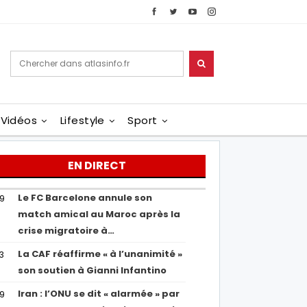
Vidéos
Lifestyle
Sport
EN DIRECT
Le FC Barcelone annule son
19
match amical au Maroc après la
crise migratoire à…
La CAF réaffirme « à l’unanimité »
13
son soutien à Gianni Infantino
Iran : l’ONU se dit « alarmée » par
29