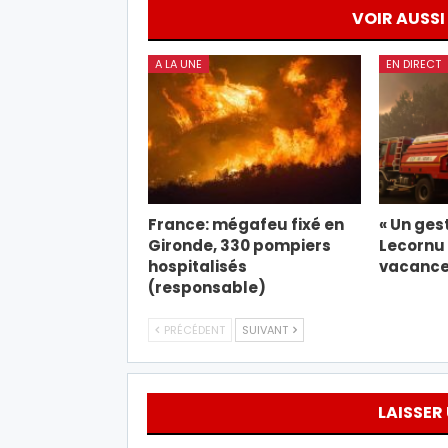
VOIR AUSSI
A LA UNE
EN DIRECT
France: mégafeu fixé en
« Un gest
Gironde, 330 pompiers
Lecornu 
hospitalisés
vacance
(responsable)
PRÉCÉDENT
SUIVANT
LAISSER