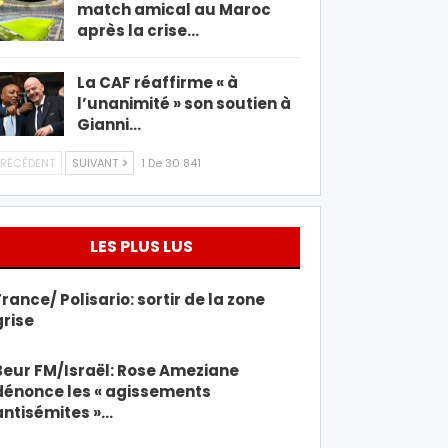
match amical au Maroc
après la crise…
La CAF réaffirme « à
l’unanimité » son soutien à
Gianni…
RÉCÉDENT
SUIVANT
1 De 30 841
LES PLUS LUS
France/ Polisario: sortir de la zone
grise
Beur FM/Israël: Rose Ameziane
dénonce les « agissements
antisémites »…