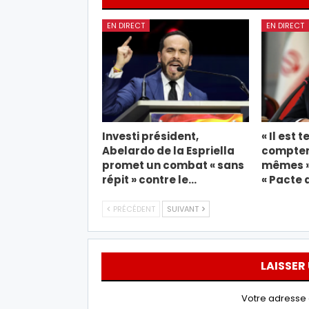
EN DIRECT
EN DIRECT
Investi président,
« Il est 
Abelardo de la Espriella
compter
promet un combat « sans
mêmes »,
répit » contre le…
« Pacte 
PRÉCÉDENT
SUIVANT
LAISSER
Votre adresse 