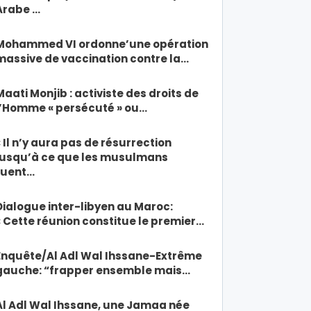
Arabe …
Mohammed VI ordonne’une opération
massive de vaccination contre la…
Maati Monjib : activiste des droits de
l’Homme « persécuté » ou…
« Il n’y aura pas de résurrection
jusqu’à ce que les musulmans
tuent…
Dialogue inter-libyen au Maroc:
« Cette réunion constitue le premier…
Enquête/Al Adl Wal Ihssane-Extrême
gauche: “frapper ensemble mais…
Al Adl Wal Ihssane, une Jamaa née