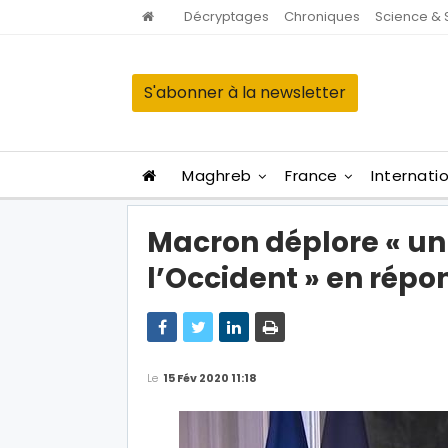
Décryptages
Chroniques
Science & 
S'abonner à la newsletter
Maghreb
France
Internati
Macron déplore « un
l’Occident » en rép
Le
15 Fév 2020 11:18