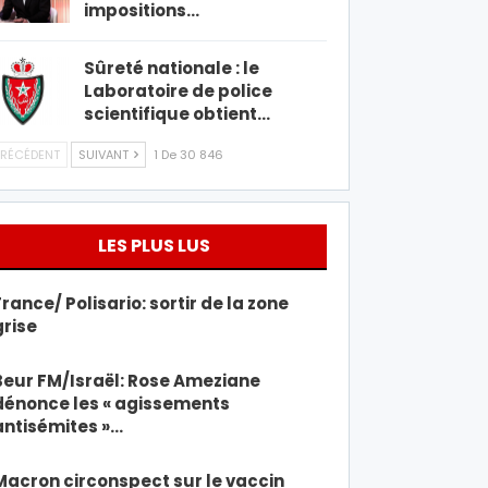
impositions…
Sûreté nationale : le
Laboratoire de police
scientifique obtient…
RÉCÉDENT
SUIVANT
1 De 30 846
LES PLUS LUS
France/ Polisario: sortir de la zone
grise
Beur FM/Israël: Rose Ameziane
dénonce les « agissements
antisémites »…
Macron circonspect sur le vaccin