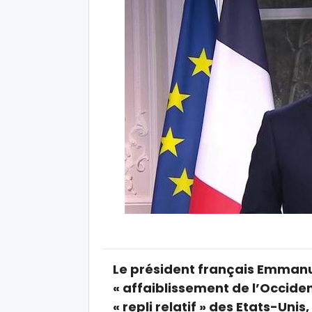
Le président français Emman
« affaiblissement de l’Occide
« repli relatif » des Etats-Uni