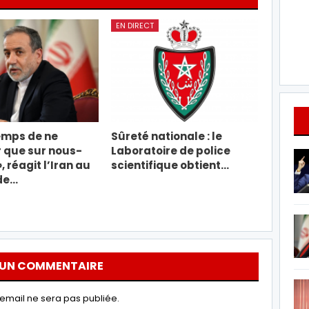
EN DIRECT
temps de ne
Sûreté nationale : le
 que sur nous-
Laboratoire de police
 réagit l’Iran au
scientifique obtient…
de…
 UN COMMENTAIRE
email ne sera pas publiée.