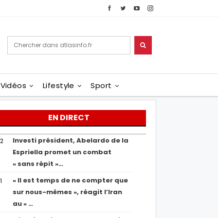
Vidéos
Lifestyle
Sport
EN DIRECT
Investi président, Abelardo de la
02
Espriella promet un combat
« sans répit »…
« Il est temps de ne compter que
1
sur nous-mêmes », réagit l’Iran
au « …