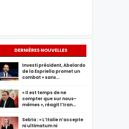
DERNIÈRES NOUVELLES
Investi président, Abelardo
de la Espriella promet un
combat « sans…
« Il est temps de ne
compter que sur nous-
mêmes », réagit l’Iran…
Sebta : « L’Italie n’accepte
ni ultimatum ni