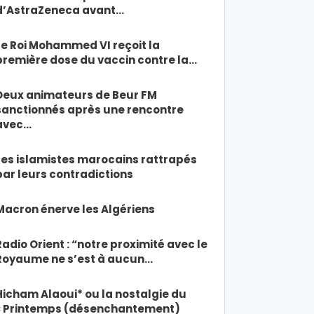
d’AstraZeneca avant…
Le Roi Mohammed VI reçoit la
première dose du vaccin contre la…
Deux animateurs de Beur FM
sanctionnés après une rencontre
avec…
Les islamistes marocains rattrapés
par leurs contradictions
Macron énerve les Algériens
Radio Orient : “notre proximité avec le
Royaume ne s’est à aucun…
Hicham Alaoui* ou la nostalgie du
« Printemps (désenchantement)