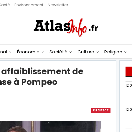
Santé
Environnement
Newsletter
onal
Économie
Société
Culture
Religion
 affaiblissement de
onse à Pompeo
12:
12:0
EN DIRECT