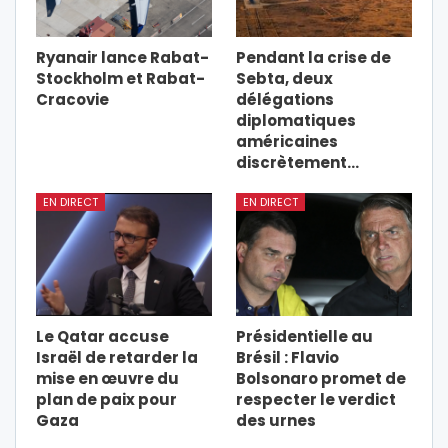
Ryanair lance Rabat-
Pendant la crise de
Stockholm et Rabat-
Sebta, deux
Cracovie
délégations
diplomatiques
américaines
discrètement…
EN DIRECT
EN DIRECT
Le Qatar accuse
Présidentielle au
Israël de retarder la
Brésil : Flavio
mise en œuvre du
Bolsonaro promet de
plan de paix pour
respecter le verdict
Gaza
des urnes