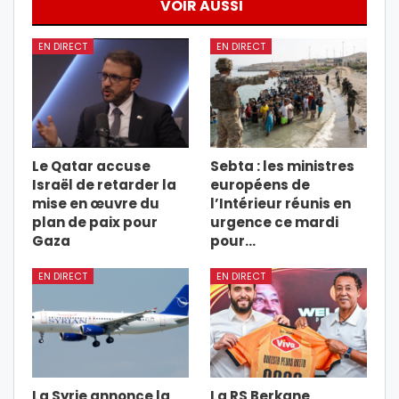
VOIR AUSSI
EN DIRECT
EN DIRECT
Le Qatar accuse
Sebta : les ministres
Israël de retarder la
européens de
mise en œuvre du
l’Intérieur réunis en
plan de paix pour
urgence ce mardi
Gaza
pour…
EN DIRECT
EN DIRECT
La Syrie annonce la
La RS Berkane