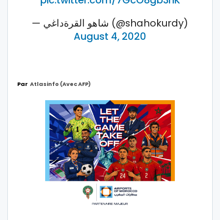
pic.twitter.com/7GcO8gb3hK
— شاهو القرةداغي (@shahokurdy)
August 4, 2020
Par
Atlasinfo (avec AFP)