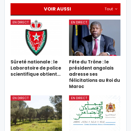
VOIR AUSSI
Tout
EN DIRECT
EN DIRECT
Sûreté nationale : le
Fête du Trône : le
Laboratoire de police
président angolais
scientifique obtient…
adresse ses
félicitations au Roi du
Maroc
EN DIRECT
EN DIRECT