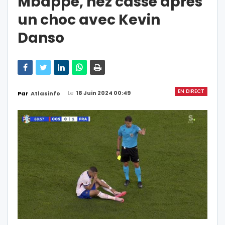
Mbappé, nez cassé après
un choc avec Kevin
Danso
EN DIRECT
Le
18 Juin 2024 00:49
Par
Atlasinfo