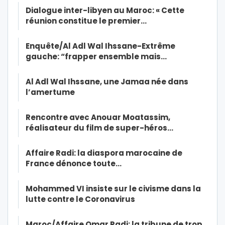
Dialogue inter-libyen au Maroc: « Cette
réunion constitue le premier…
Enquête/Al Adl Wal Ihssane-Extrême
gauche: “frapper ensemble mais…
Al Adl Wal Ihssane, une Jamaa née dans
l’amertume
Rencontre avec Anouar Moatassim,
réalisateur du film de super-héros…
Affaire Radi: la diaspora marocaine de
France dénonce toute…
Mohammed VI insiste sur le civisme dans la
lutte contre le Coronavirus
Maroc/Affaire Omar Radi: la tribune de trop