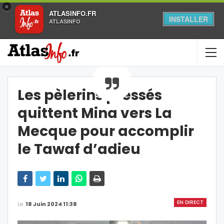
×
ATLASINFO.FR
INSTALLER
ATLASINFO
Les pèlerins pressés
quittent Mina vers La
Mecque pour accomplir
le Tawaf d’adieu
EN DIRECT
Le
18 Juin 2024 11:38