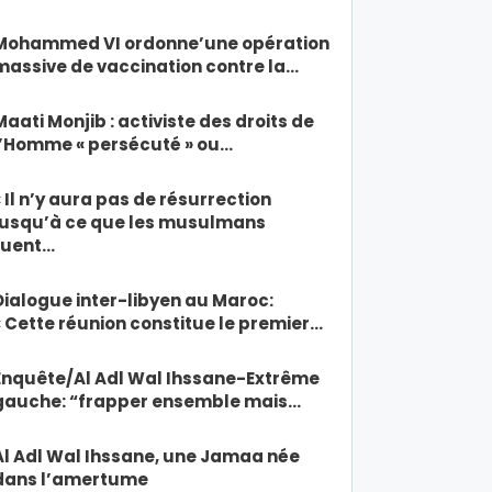
Mohammed VI ordonne’une opération
massive de vaccination contre la…
Maati Monjib : activiste des droits de
l’Homme « persécuté » ou…
« Il n’y aura pas de résurrection
jusqu’à ce que les musulmans
tuent…
Dialogue inter-libyen au Maroc:
« Cette réunion constitue le premier…
Enquête/Al Adl Wal Ihssane-Extrême
gauche: “frapper ensemble mais…
Al Adl Wal Ihssane, une Jamaa née
dans l’amertume