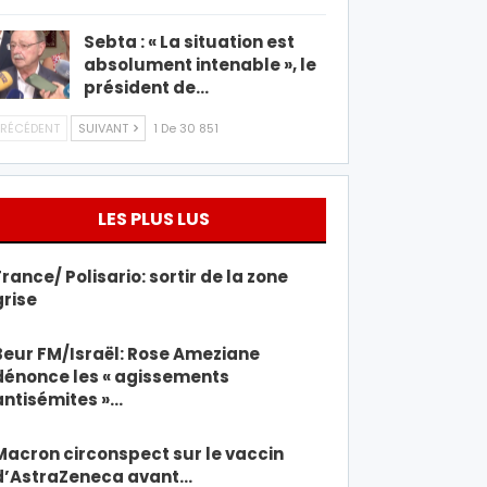
Sebta : « La situation est
absolument intenable », le
président de…
RÉCÉDENT
SUIVANT
1 De 30 851
LES PLUS LUS
France/ Polisario: sortir de la zone
grise
Beur FM/Israël: Rose Ameziane
dénonce les « agissements
antisémites »…
Macron circonspect sur le vaccin
d’AstraZeneca avant…