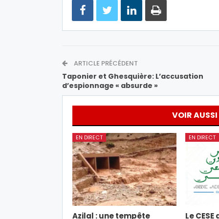
ARTICLE PRÉCÉDENT
Taponier et Ghesquière: L’accusation
d’espionnage « absurde »
VOIR AUSSI
EN DIRECT
EN DIRECT
Azilal : une tempête
Le CESE 