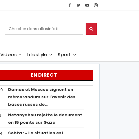
Vidéos
Lifestyle
Sport
EN DIRECT
Damas et Moscou signent un
49
mémorandum sur l’avenir des
bases russes de…
Netanyahou rejette le document
6
en 15 points sur Gaza
Sebta : « La situation est
04