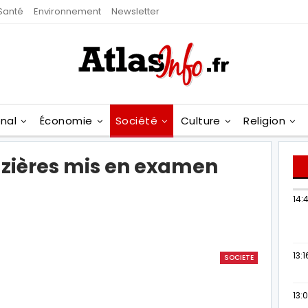
Santé
Environnement
Newsletter
onal
Économie
Société
Culture
Religion
Mazières mis en examen
14:
13:1
SOCIETE
13: