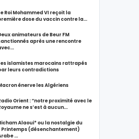
Le Roi Mohammed VI reçoit la
première dose du vaccin contre la…
Deux animateurs de Beur FM
sanctionnés après une rencontre
avec…
Les islamistes marocains rattrapés
par leurs contradictions
Macron énerve les Algériens
Radio Orient : “notre proximité avec le
Royaume ne s’est à aucun…
Hicham Alaoui* ou la nostalgie du
« Printemps (désenchantement)
Arabe …