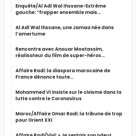
Enquête/Al Adl Wal Ihssane-Extrême
gauche: “frapper ensemble mais…
Al Adl Wal Ihssane, une Jamaa née dans
l’amertume
Rencontre avec Anouar Moatassim,
réalisateur du film de super-héros…
Affaire Radi: la diaspora marocaine de
France dénonce toute…
Mohammed VI insiste sur le civisme dans la
lutte contre le Coronavirus
Maroc/Affaire Omar Radi: la tribune de trop
pour Orient XXI
Affaire Radi/Viol: « Je sentais son odeur