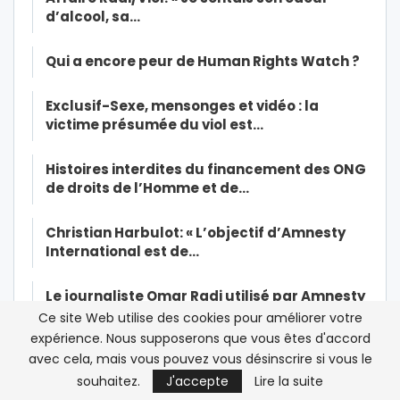
d’alcool, sa…
Qui a encore peur de Human Rights Watch ?
Exclusif-Sexe, mensonges et vidéo : la
victime présumée du viol est…
Histoires interdites du financement des ONG
de droits de l’Homme et de…
Christian Harbulot: « L’objectif d’Amnesty
International est de…
Le journaliste Omar Radi utilisé par Amnesty
International dans sa…
Ce site Web utilise des cookies pour améliorer votre
expérience. Nous supposerons que vous êtes d'accord
avec cela, mais vous pouvez vous désinscrire si vous le
Covid-19 : pourquoi le Maroc a raison de ne
pas baisser la garde
souhaitez.
J'accepte
Lire la suite