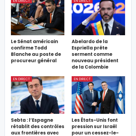
EN DIRECT
EN DIRECT
Le Sénat américain
Abelardo de la
confirme Todd
Espriella prête
Blanche au poste de
serment comme
procureur général
nouveau président
de la Colombie
EN DIRECT
EN DIRECT
Sebta : l’Espagne
Les États-Unis font
rétablit des contrôles
pression sur Israël
aux frontières avec
pour un cessez-le-