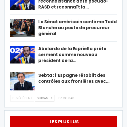
reconnaissance de la pseudo-
RASD et reconnaît la…
Le Sénat américain confirme Todd
Blanche au poste de procureur
général
Abelardo de la Espriella prête
serment comme nouveau
président de la…
Sebta : l’Espagne rétablit des
contrôles aux frontières avec…
PRÉCÉDENT
SUIVANT
1 De 30 848
LES PLUS LUS