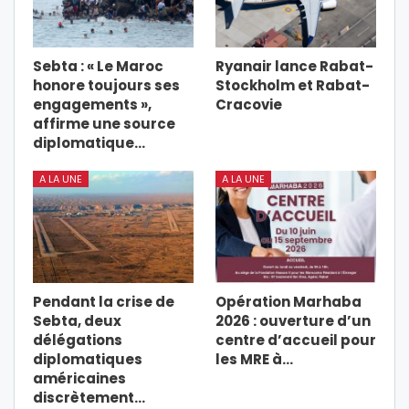
Sebta : « Le Maroc
Ryanair lance Rabat-
honore toujours ses
Stockholm et Rabat-
engagements »,
Cracovie
affirme une source
diplomatique…
A LA UNE
A LA UNE
Pendant la crise de
Opération Marhaba
Sebta, deux
2026 : ouverture d’un
délégations
centre d’accueil pour
diplomatiques
les MRE à…
américaines
discrètement…