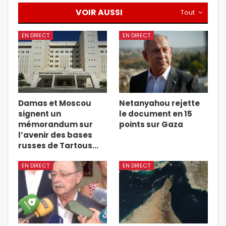
VOIR AUSSI
Tout
EN DIRECT
EN DIRECT
Damas et Moscou
Netanyahou rejette
signent un
le document en 15
mémorandum sur
points sur Gaza
l’avenir des bases
russes de Tartous…
EN DIRECT
EN DIRECT