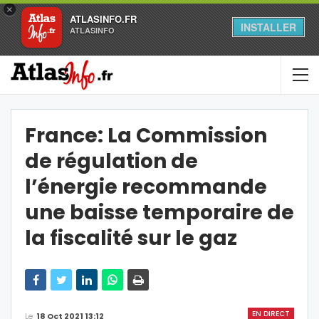
×
ATLASINFO.FR
INSTALLER
ATLASINFO
France: La Commission
de régulation de
l’énergie recommande
une baisse temporaire de
la fiscalité sur le gaz
EN DIRECT
Le
18 Oct 2021 13:12