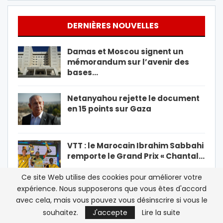
DERNIÈRES NOUVELLES
Damas et Moscou signent un
mémorandum sur l’avenir des
bases…
Netanyahou rejette le document
en 15 points sur Gaza
VTT : le Marocain Ibrahim Sabbahi
remporte le Grand Prix « Chantal…
Ce site Web utilise des cookies pour améliorer votre
expérience. Nous supposerons que vous êtes d'accord
Sebta : « La situation est
avec cela, mais vous pouvez vous désinscrire si vous le
absolument intenable », le
souhaitez.
J'accepte
Lire la suite
président de…