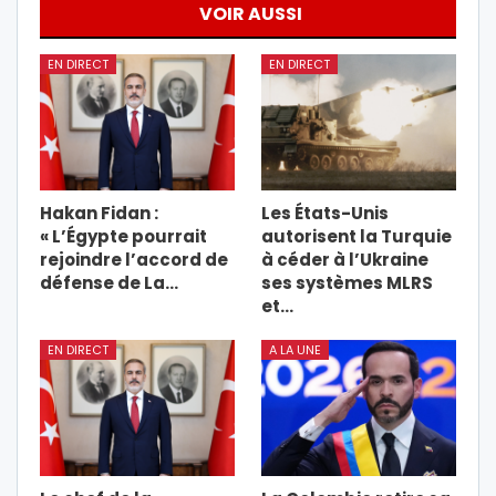
VOIR AUSSI
EN DIRECT
EN DIRECT
Hakan Fidan :
Les États-Unis
« L’Égypte pourrait
autorisent la Turquie
rejoindre l’accord de
à céder à l’Ukraine
défense de La…
ses systèmes MLRS
et…
EN DIRECT
A LA UNE