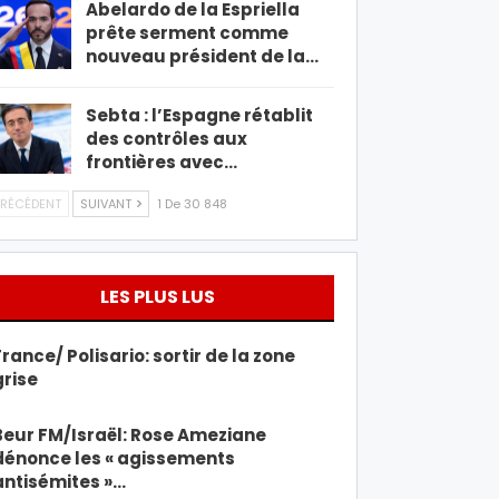
Abelardo de la Espriella
prête serment comme
nouveau président de la…
Sebta : l’Espagne rétablit
des contrôles aux
frontières avec…
RÉCÉDENT
SUIVANT
1 De 30 848
LES PLUS LUS
France/ Polisario: sortir de la zone
grise
Beur FM/Israël: Rose Ameziane
dénonce les « agissements
antisémites »…