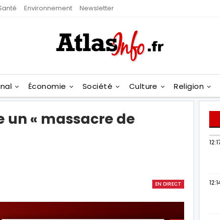
Santé
Environnement
Newsletter
onal
Économie
Société
Culture
Religion
e un « massacre de
12:1
12:1
EN DIRECT