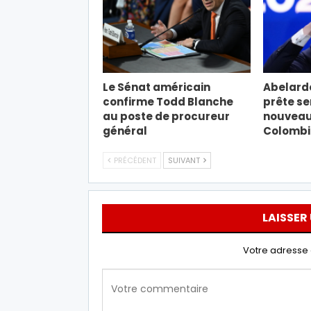
Le Sénat américain
Abelardo
confirme Todd Blanche
prête s
au poste de procureur
nouveau 
général
Colombi
PRÉCÉDENT
SUIVANT
LAISSER
Votre adresse 