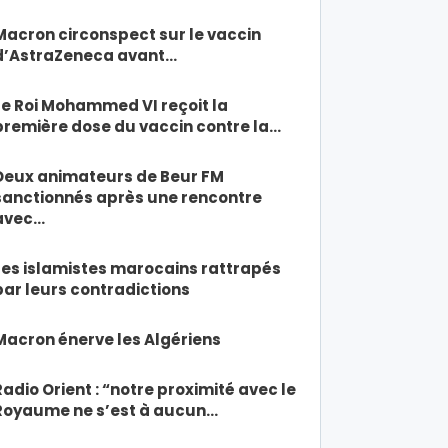
Macron circonspect sur le vaccin
d’AstraZeneca avant…
Le Roi Mohammed VI reçoit la
première dose du vaccin contre la…
Deux animateurs de Beur FM
sanctionnés après une rencontre
avec…
Les islamistes marocains rattrapés
par leurs contradictions
Macron énerve les Algériens
Radio Orient : “notre proximité avec le
Royaume ne s’est à aucun…