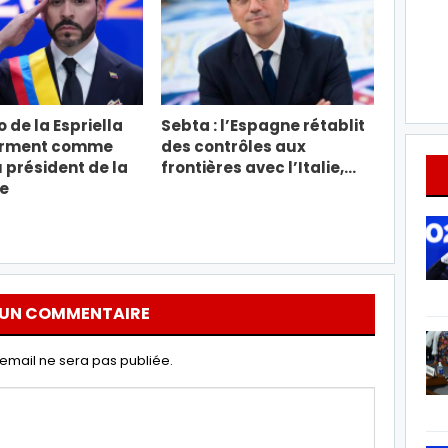
 de la Espriella
Sebta : l’Espagne rétablit
erment comme
des contrôles aux
président de la
frontières avec l’Italie,…
e
 UN COMMENTAIRE
email ne sera pas publiée.