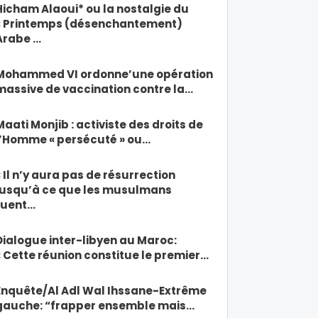
Hicham Alaoui* ou la nostalgie du
« Printemps (désenchantement)
Arabe …
Mohammed VI ordonne’une opération
massive de vaccination contre la…
Maati Monjib : activiste des droits de
l’Homme « persécuté » ou…
« Il n’y aura pas de résurrection
jusqu’à ce que les musulmans
tuent…
Dialogue inter-libyen au Maroc:
« Cette réunion constitue le premier…
Enquête/Al Adl Wal Ihssane-Extrême
gauche: “frapper ensemble mais…