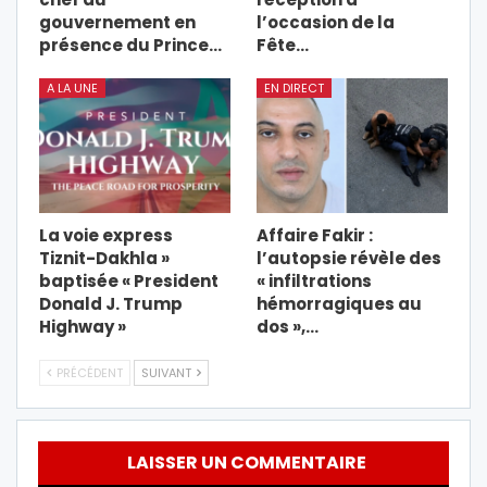
gouvernement en
l’occasion de la
présence du Prince…
Fête…
A LA UNE
EN DIRECT
La voie express
Affaire Fakir :
Tiznit-Dakhla »
l’autopsie révèle des
baptisée « President
« infiltrations
Donald J. Trump
hémorragiques au
Highway »
dos »,…
PRÉCÉDENT
SUIVANT
LAISSER UN COMMENTAIRE