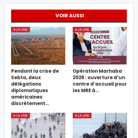
VOIR AUSSI
A LA UNE
A LA UNE
Pendant la crise de
Opération Marhaba
Sebta, deux
2026 : ouverture d’un
délégations
centre d’accueil pour
diplomatiques
les MRE à…
américaines
discrètement…
A LA UNE
A LA UNE