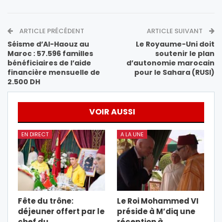
ARTICLE PRÉCÉDENT
ARTICLE SUIVANT
Séisme d’Al-Haouz au
Le Royaume-Uni doit
Maroc : 57.596 familles
soutenir le plan
bénéficiaires de l’aide
d’autonomie marocain
financière mensuelle de
pour le Sahara (RUSI)
2.500 DH
VOIR AUSSI
EN DIRECT
A LA UNE
Fête du trône:
Le Roi Mohammed VI
déjeuner offert par le
préside à M’diq une
chef du
réception à