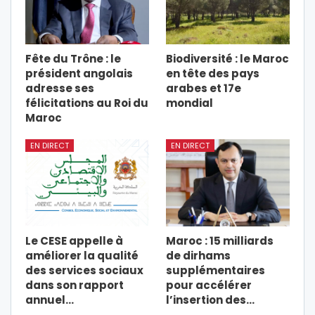
Fête du Trône : le
Biodiversité : le Maroc
président angolais
en tête des pays
adresse ses
arabes et 17e
félicitations au Roi du
mondial
Maroc
EN DIRECT
EN DIRECT
Le CESE appelle à
Maroc : 15 milliards
améliorer la qualité
de dirhams
des services sociaux
supplémentaires
dans son rapport
pour accélérer
annuel…
l’insertion des…