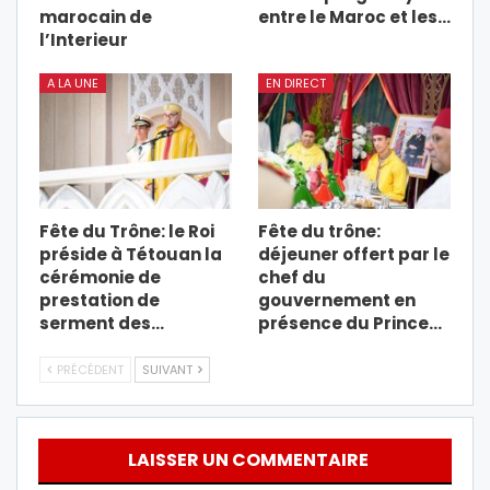
marocain de
entre le Maroc et les…
l’Interieur
A LA UNE
EN DIRECT
Fête du Trône: le Roi
Fête du trône:
préside à Tétouan la
déjeuner offert par le
cérémonie de
chef du
prestation de
gouvernement en
serment des…
présence du Prince…
PRÉCÉDENT
SUIVANT
LAISSER UN COMMENTAIRE