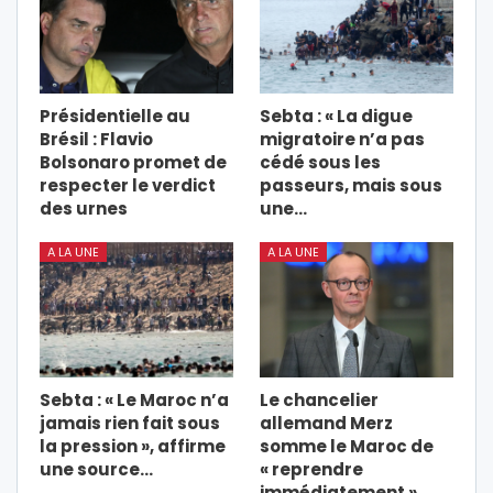
Présidentielle au
Sebta : « La digue
Brésil : Flavio
migratoire n’a pas
Bolsonaro promet de
cédé sous les
respecter le verdict
passeurs, mais sous
des urnes
une…
A LA UNE
A LA UNE
Sebta : « Le Maroc n’a
Le chancelier
jamais rien fait sous
allemand Merz
la pression », affirme
somme le Maroc de
une source…
« reprendre
immédiatement »