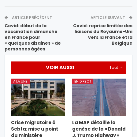
ARTICLE PRÉCÉDENT
ARTICLE SUIVANT
Covid: début de la
Covid: reprise limitée des
vaccination dimanche
liaisons du Royaume-Uni
en France pour
vers la France et la
« quelques dizaines » de
Belgique
personnes âgées
VOIR AUSSI
Tout
A LA UNE
EN DIRECT
Crise migratoire à
La MAP détaille la
Sebta: mise u point
genèse de la « Donald
du ministère
J. Trump Highway »