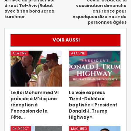
Arrivée du premier vol
Covid: début de la
direct Tel-Aviv/Rabat
vaccination dimanche
avec à son bord Jared
en France pour
kurshner
« quelques dizaines » de
personnes âgées
VOIR AUSSI
A LA UNE
A LA UNE
Le Roi Mohammed VI
La voie express
préside à M’diq une
Tiznit-Dakhla »
réception à
baptisée « President
l’occasion de la
Donald J. Trump
Fête…
Highway »
EN DIRECT
MAGHREB