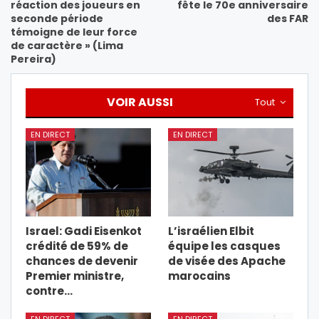
réaction des joueurs en
fête le 70e anniversaire
seconde période
des FAR
témoigne de leur force
de caractère » (Lima
Pereira)
VOIR AUSSI
Tout
EN DIRECT
EN DIRECT
Israel: Gadi Eisenkot
L’israélien Elbit
crédité de 59% de
équipe les casques
chances de devenir
de visée des Apache
Premier ministre,
marocains
contre…
EN DIRECT
EN DIRECT