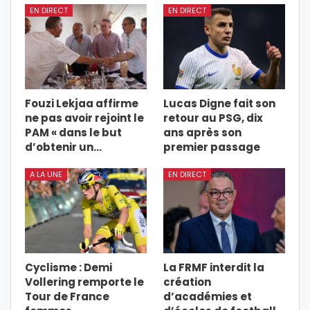
EN DIRECT
EN DIRECT
Fouzi Lekjaa affirme
Lucas Digne fait son
ne pas avoir rejoint le
retour au PSG, dix
PAM « dans le but
ans après son
d’obtenir un…
premier passage
A LA UNE
EN DIRECT
Cyclisme : Demi
La FRMF interdit la
Vollering remporte le
création
Tour de France
d’académies et