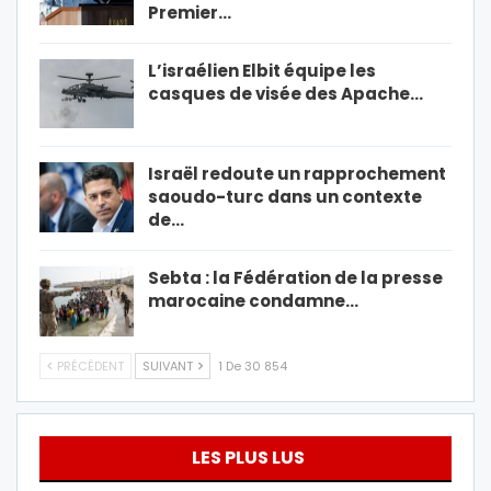
Premier…
L’israélien Elbit équipe les
casques de visée des Apache…
Israël redoute un rapprochement
saoudo-turc dans un contexte
de…
Sebta : la Fédération de la presse
marocaine condamne…
PRÉCÉDENT
SUIVANT
1 De 30 854
LES PLUS LUS