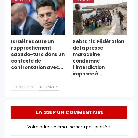
Israël redoute un
Sebta : la Fédération
rapprochement
de la presse
saoudo-turc dans un
marocaine
contexte de
condamne
confrontation avec…
l’interdiction
imposée à…
PRÉCÉDENT
SUIVANT
LAISSER UN COMMENTAIRE
Votre adresse email ne sera pas publiée.