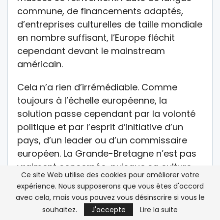
commune, de financements adaptés,
d’entreprises culturelles de taille mondiale
en nombre suffisant, l’Europe fléchit
cependant devant le mainstream
américain.
Cela n’a rien d’irrémédiable. Comme
toujours à l’échelle européenne, la
solution passe cependant par la volonté
politique et par l’esprit d’initiative d’un
pays, d’un leader ou d’un commissaire
européen. La Grande-Bretagne n’est pas
vraiment concernée, puisque sa culture
Ce site Web utilise des cookies pour améliorer votre
populaire ne se différencie guère de celle
expérience. Nous supposerons que vous êtes d'accord
des Etats-Unis. L’Allemagne possède avec
avec cela, mais vous pouvez vous désinscrire si vous le
Bertelsmann une grande entreprise de
souhaitez.
J'accepte
Lire la suite
taille mondiale en matière d’industrie