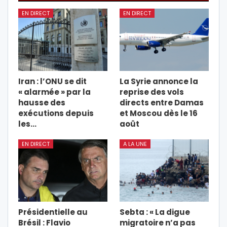
EN DIRECT
EN DIRECT
Iran : l’ONU se dit
La Syrie annonce la
« alarmée » par la
reprise des vols
hausse des
directs entre Damas
exécutions depuis
et Moscou dès le 16
les…
août
EN DIRECT
A LA UNE
Présidentielle au
Sebta : « La digue
Brésil : Flavio
migratoire n’a pas