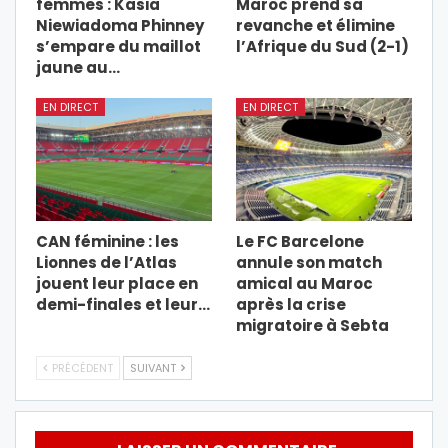
femmes : Kasia
Maroc prend sa
Niewiadoma Phinney
revanche et élimine
s’empare du maillot
l’Afrique du Sud (2-1)
jaune au…
EN DIRECT
EN DIRECT
CAN féminine : les
Le FC Barcelone
Lionnes de l’Atlas
annule son match
jouent leur place en
amical au Maroc
demi-finales et leur…
après la crise
migratoire à Sebta
PRÉCÉDENT
SUIVANT