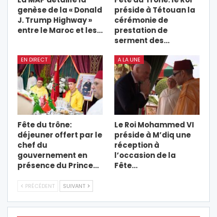
genèse de la « Donald
préside à Tétouan la
J. Trump Highway »
cérémonie de
entre le Maroc et les…
prestation de
serment des…
EN DIRECT
A LA UNE
Fête du trône:
Le Roi Mohammed VI
déjeuner offert par le
préside à M’diq une
chef du
réception à
gouvernement en
l’occasion de la
présence du Prince…
Fête…
PRÉCÉDENT
SUIVANT