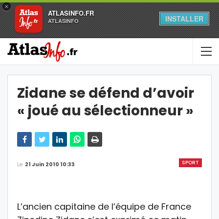
×
ATLASINFO.FR
INSTALLER
ATLASINFO
Zidane se défend d’avoir
« joué au sélectionneur »
SPORT
Le
21 Juin 2010 10:33
L’ancien capitaine de l’équipe de France