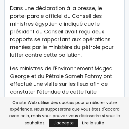
Dans une déclaration à la presse, le
porte-parole officiel du Conseil des
ministres égyptien a indiqué que le
président du Conseil avait reçu deux
rapports se rapportant aux opérations
menées par le ministère du pétrole pour
lutter contre cette pollution.
Les ministres de l’Environnement Maged
George et du Pétrole Sameh Fahmy ont
effectué une visite sur les lieux afin de
constater l’étendue de cette fuite
pétrolière. Les premiers rapports révèlent
Ce site Web utilise des cookies pour améliorer votre
que la fuite résulterait des travaux de
expérience. Nous supposerons que vous êtes d'accord
maintenance au niveau de la plateforme
avec cela, mais vous pouvez vous désinscrire si vous le
pétrolière d’El Ghardaka ou d’un des
souhaitez.
J'accepte
Lire la suite