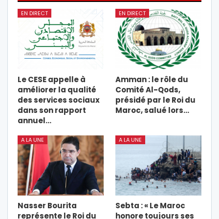
EN DIRECT
EN DIRECT
Le CESE appelle à
Amman : le rôle du
améliorer la qualité
Comité Al-Qods,
des services sociaux
présidé par le Roi du
dans son rapport
Maroc, salué lors…
annuel…
A LA UNE
A LA UNE
Nasser Bourita
Sebta : « Le Maroc
représente le Roi du
honore toujours ses