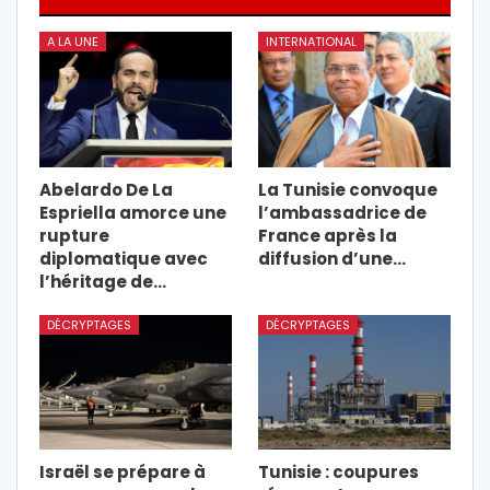
A LA UNE
INTERNATIONAL
Abelardo De La
La Tunisie convoque
Espriella amorce une
l’ambassadrice de
rupture
France après la
diplomatique avec
diffusion d’une…
l’héritage de…
DÉCRYPTAGES
DÉCRYPTAGES
Israël se prépare à
Tunisie : coupures