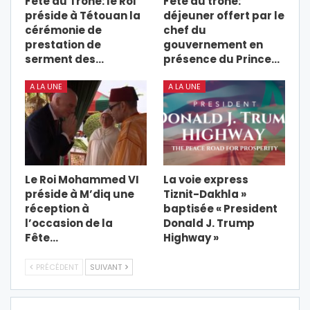
Fête du Trône: le Roi
Fête du trône:
préside à Tétouan la
déjeuner offert par le
cérémonie de
chef du
prestation de
gouvernement en
serment des…
présence du Prince…
A LA UNE
A LA UNE
Le Roi Mohammed VI
La voie express
préside à M’diq une
Tiznit-Dakhla »
réception à
baptisée « President
l’occasion de la
Donald J. Trump
Fête…
Highway »
PRÉCÉDENT
SUIVANT