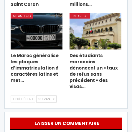
Saint Coran
millions…
ATLAS-ECO
EN DIRECT
Le Maroc généralise
Des étudiants
les plaques
marocains
d’immatriculation à
dénoncent un « taux
caractères latins et
de refus sans
met…
précédent » des
visas…
PRÉCÉDENT
SUIVANT
LAISSER UN COMMENTAIRE