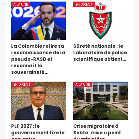
A LA UNE
EN DIRECT
La Colombie retire sa
Sûreté nationale : le
reconnaissance de la
Laboratoire de police
pseudo-RASD et
scientifique obtient…
reconnaît la
souveraineté…
EN DIRECT
A LA UNE
PLF 2027 : le
Crise migratoire à
gouvernement fixe le
Sebta: mise u point