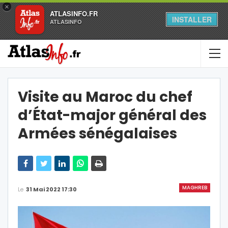
×
ATLASINFO.FR
INSTALLER
ATLASINFO
Visite au Maroc du chef
d’État-major général des
Armées sénégalaises
MAGHREB
Le
31 Mai 2022 17:30