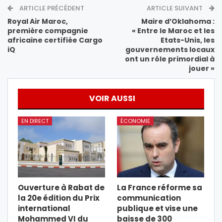
ARTICLE PRÉCÉDENT
ARTICLE SUIVANT
Royal Air Maroc,
Maire d’Oklahoma :
première compagnie
« Entre le Maroc et les
africaine certifiée Cargo
Etats-Unis, les
iQ
gouvernements locaux
ont un rôle primordial à
jouer »
VOIR AUSSI
EN DIRECT
ÉCONOMIE
Ouverture à Rabat de
La France réforme sa
la 20e édition du Prix
communication
international
publique et vise une
Mohammed VI du
baisse de 300