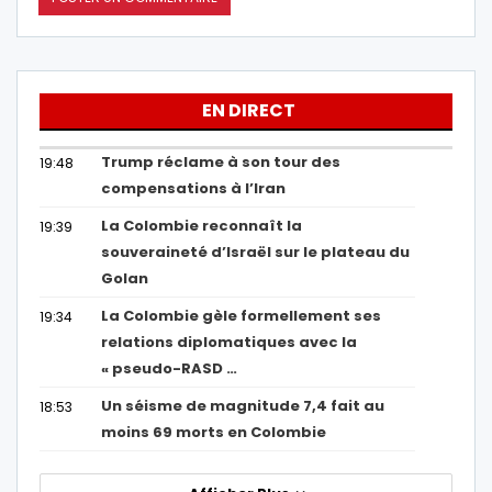
EN DIRECT
Trump réclame à son tour des
19:48
compensations à l’Iran
La Colombie reconnaît la
19:39
souveraineté d’Israël sur le plateau du
Golan
La Colombie gèle formellement ses
19:34
relations diplomatiques avec la
« pseudo-RASD …
Un séisme de magnitude 7,4 fait au
18:53
moins 69 morts en Colombie