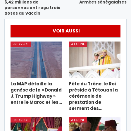
6,42 millions de
Armées sénégalaises
personnes ont reçu trois
doses du vaccin
VOIR AUSSI
EN DIRECT
A LA UNE
La MAP détaille la
Fête du Trône: le Roi
genèse de la « Donald
préside à Tétouan la
J. Trump Highway »
cérémonie de
entre le Maroc et les…
prestation de
serment des…
EN DIRECT
A LA UNE