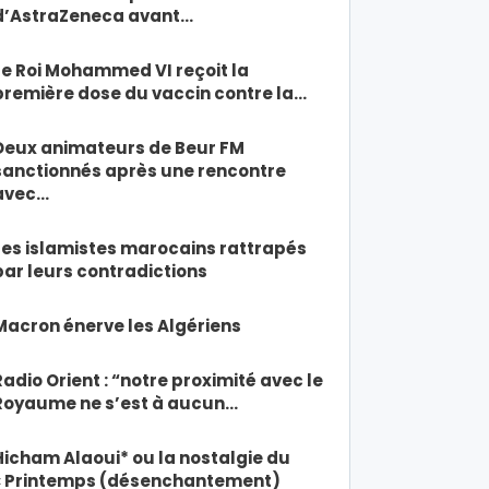
d’AstraZeneca avant…
Le Roi Mohammed VI reçoit la
première dose du vaccin contre la…
Deux animateurs de Beur FM
sanctionnés après une rencontre
avec…
Les islamistes marocains rattrapés
par leurs contradictions
Macron énerve les Algériens
Radio Orient : “notre proximité avec le
Royaume ne s’est à aucun…
Hicham Alaoui* ou la nostalgie du
« Printemps (désenchantement)