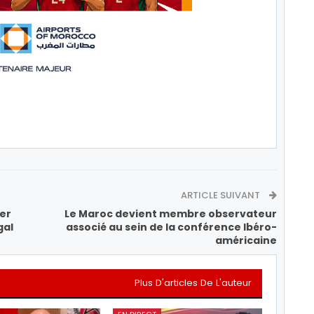
ARTICLE SUIVANT
1er
Le Maroc devient membre observateur
gal
associé au sein de la conférence Ibéro-
américaine
Plus D'articles De L'auteur