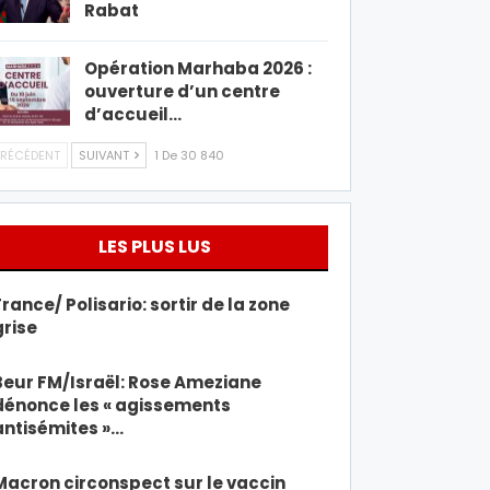
Rabat
Opération Marhaba 2026 :
ouverture d’un centre
d’accueil…
RÉCÉDENT
SUIVANT
1 De 30 840
LES PLUS LUS
France/ Polisario: sortir de la zone
grise
Beur FM/Israël: Rose Ameziane
dénonce les « agissements
antisémites »…
Macron circonspect sur le vaccin