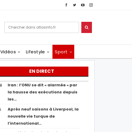
Vidéos
Lifestyle
Sport
EN DIRECT
Iran : l’ONU se dit « alarmée » par
29
la hausse des exécutions depuis
les…
Après neuf saisons à Liverpool, la
5
nouvelle vie turque de
l’international…