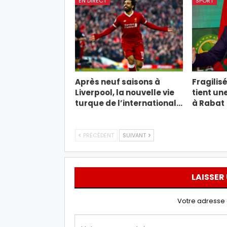
EN DIRECT
SPORT
Après neuf saisons à
Fragilisé
Liverpool, la nouvelle vie
tient un
turque de l’international…
à Rabat
PRÉCÉDENT
SUIVANT
LAISSER
Votre adresse 