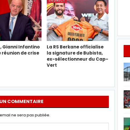
EN DIRECT
, Gianni Infantino
La RS Berkane officialise
e réunion de crise
la signature de Bubista,
ex-sélectionneur du Cap-
Vert
 UN COMMENTAIRE
email ne sera pas publiée.