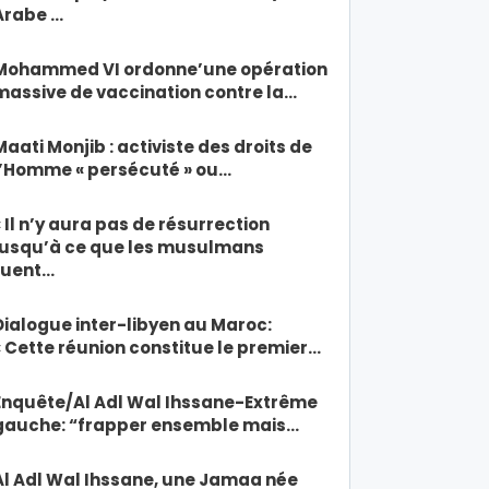
Arabe …
Mohammed VI ordonne’une opération
massive de vaccination contre la…
Maati Monjib : activiste des droits de
l’Homme « persécuté » ou…
« Il n’y aura pas de résurrection
jusqu’à ce que les musulmans
tuent…
Dialogue inter-libyen au Maroc:
« Cette réunion constitue le premier…
Enquête/Al Adl Wal Ihssane-Extrême
gauche: “frapper ensemble mais…
Al Adl Wal Ihssane, une Jamaa née