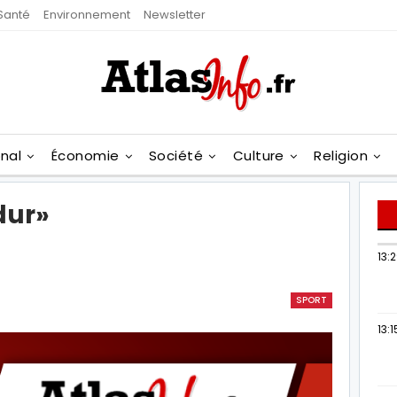
Santé
Environnement
Newsletter
onal
Économie
Société
Culture
Religion
dur»
13:
SPORT
13:1