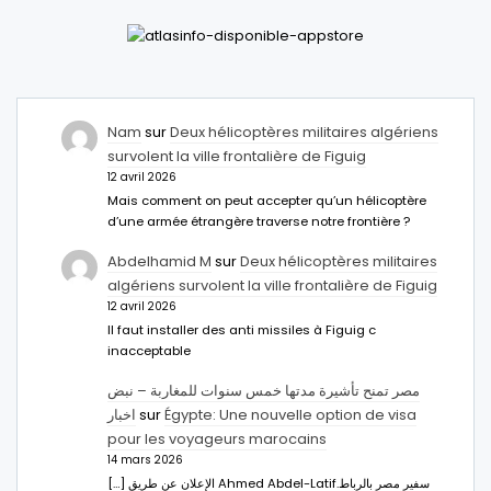
Nam
sur
Deux hélicoptères militaires algériens
survolent la ville frontalière de Figuig
12 avril 2026
Mais comment on peut accepter qu’un hélicoptère
d’une armée étrangère traverse notre frontière ?
Abdelhamid M
sur
Deux hélicoptères militaires
algériens survolent la ville frontalière de Figuig
12 avril 2026
Il faut installer des anti missiles à Figuig c
inacceptable
مصر تمنح تأشيرة مدتها خمس سنوات للمغاربة – نبض
اخبار
sur
Égypte: Une nouvelle option de visa
pour les voyageurs marocains
14 mars 2026
[…] الإعلان عن طريق Ahmed Abdel-Latifسفير مصر بالرباط.