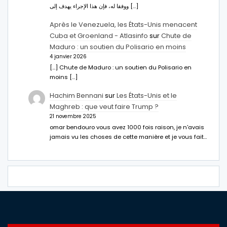
ووفقا له، فإن هذا الإجراء يهدف إلى […]
Après le Venezuela, les États-Unis menacent
Cuba et Groenland - Atlasinfo
sur
Chute de
Maduro : un soutien du Polisario en moins
4 janvier 2026
[…] Chute de Maduro : un soutien du Polisario en
moins […]
Hachim Bennani
sur
Les États-Unis et le
Maghreb : que veut faire Trump ?
21 novembre 2025
omar bendouro vous avez 1000 fois raison, je n'avais
jamais vu les choses de cette manière et je vous fait…