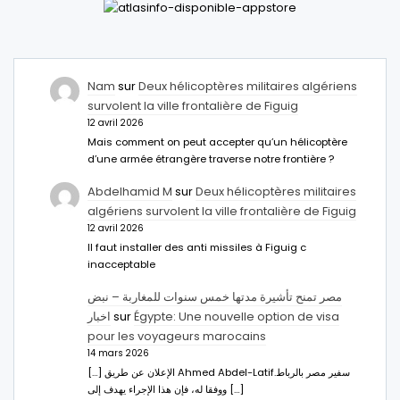
Nam
sur
Deux hélicoptères militaires algériens
survolent la ville frontalière de Figuig
12 avril 2026
Mais comment on peut accepter qu’un hélicoptère
d’une armée étrangère traverse notre frontière ?
Abdelhamid M
sur
Deux hélicoptères militaires
algériens survolent la ville frontalière de Figuig
12 avril 2026
Il faut installer des anti missiles à Figuig c
inacceptable
مصر تمنح تأشيرة مدتها خمس سنوات للمغاربة – نبض
اخبار
sur
Égypte: Une nouvelle option de visa
pour les voyageurs marocains
14 mars 2026
[…] الإعلان عن طريق Ahmed Abdel-Latifسفير مصر بالرباط.
ووفقا له، فإن هذا الإجراء يهدف إلى […]