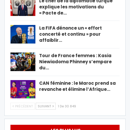
Le chef de la diplomatie turque
explique les motivations du
« Pacte de…
La FIFA dénonce un « effort
concerté et continu » pour
affaiblir…
Tour de France femmes : Kasia
Niewiadoma Phinney s’empare
du…
CAN féminine : le Maroc prend sa
revanche et élimine l’Afrique…
PRÉCÉDENT
SUIVANT
1 De 30 849