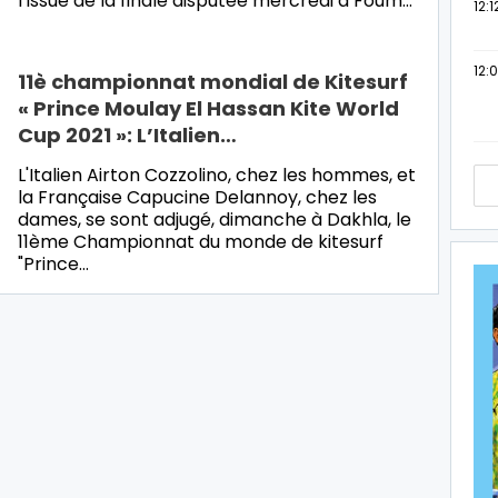
l’issue de la finale disputée mercredi à Foum…
12:1
12:
11è championnat mondial de Kitesurf
« Prince Moulay El Hassan Kite World
Cup 2021 »: L’Italien…
L'Italien Airton Cozzolino, chez les hommes, et
la Française Capucine Delannoy, chez les
dames, se sont adjugé, dimanche à Dakhla, le
11ème Championnat du monde de kitesurf
"Prince…