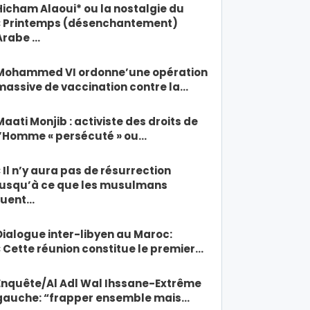
Hicham Alaoui* ou la nostalgie du
« Printemps (désenchantement)
Arabe …
Mohammed VI ordonne’une opération
massive de vaccination contre la…
Maati Monjib : activiste des droits de
l’Homme « persécuté » ou…
« Il n’y aura pas de résurrection
jusqu’à ce que les musulmans
tuent…
Dialogue inter-libyen au Maroc:
« Cette réunion constitue le premier…
Enquête/Al Adl Wal Ihssane-Extrême
gauche: “frapper ensemble mais…