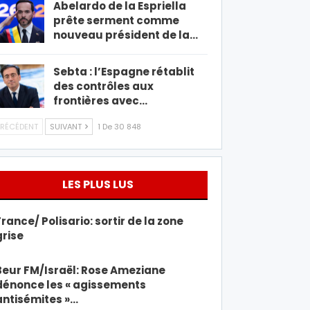
Abelardo de la Espriella
prête serment comme
nouveau président de la…
Sebta : l’Espagne rétablit
des contrôles aux
frontières avec…
RÉCÉDENT
SUIVANT
1 De 30 848
LES PLUS LUS
France/ Polisario: sortir de la zone
grise
Beur FM/Israël: Rose Ameziane
dénonce les « agissements
antisémites »…