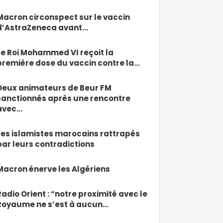
Macron circonspect sur le vaccin
d’AstraZeneca avant…
Le Roi Mohammed VI reçoit la
première dose du vaccin contre la…
Deux animateurs de Beur FM
sanctionnés après une rencontre
avec…
Les islamistes marocains rattrapés
par leurs contradictions
Macron énerve les Algériens
Radio Orient : “notre proximité avec le
Royaume ne s’est à aucun…