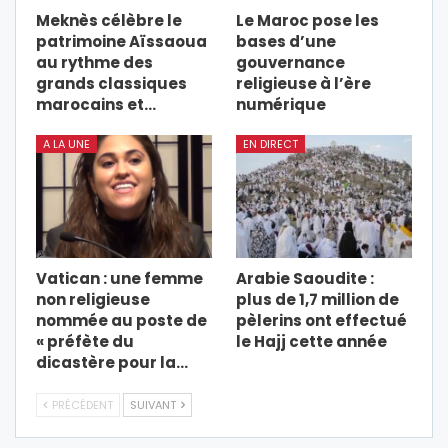
Meknès célèbre le
Le Maroc pose les
patrimoine Aïssaoua
bases d’une
au rythme des
gouvernance
grands classiques
religieuse à l’ère
marocains et…
numérique
A LA UNE
EN DIRECT
Vatican : une femme
Arabie Saoudite :
non religieuse
plus de 1,7 million de
nommée au poste de
pèlerins ont effectué
« préfète du
le Hajj cette année
dicastère pour la…
PRÉCÉDENT
SUIVANT