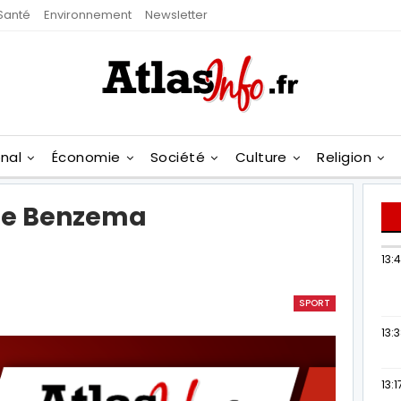
Santé
Environnement
Newsletter
onal
Économie
Société
Culture
Religion
lle Benzema
13:
SPORT
13:
13:1