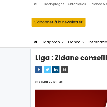
Décryptages
Chroniques
Science & 
S'abonner à la newsletter
Maghreb
France
Internati
Liga : Zidane consei
Le
31 Mar 2010 11:26