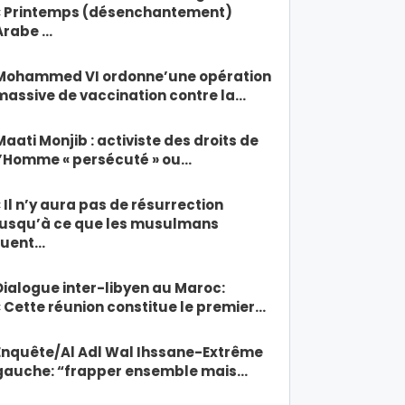
« Printemps (désenchantement)
Arabe …
Mohammed VI ordonne’une opération
massive de vaccination contre la…
Maati Monjib : activiste des droits de
l’Homme « persécuté » ou…
« Il n’y aura pas de résurrection
jusqu’à ce que les musulmans
tuent…
Dialogue inter-libyen au Maroc:
« Cette réunion constitue le premier…
Enquête/Al Adl Wal Ihssane-Extrême
gauche: “frapper ensemble mais…