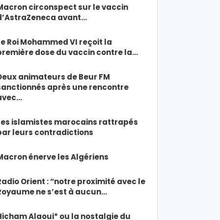
Macron circonspect sur le vaccin
d’AstraZeneca avant…
Le Roi Mohammed VI reçoit la
première dose du vaccin contre la…
Deux animateurs de Beur FM
sanctionnés après une rencontre
avec…
Les islamistes marocains rattrapés
par leurs contradictions
Macron énerve les Algériens
Radio Orient : “notre proximité avec le
Royaume ne s’est à aucun…
Hicham Alaoui* ou la nostalgie du