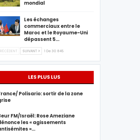
mondial
Les échanges
commerciaux entre le
Maroc et le Royaume-Uni
dépassent 5…
RÉCÉDENT
SUIVANT
1 De 30 845
LES PLUS LUS
France/ Polisario: sortir de la zone
grise
Beur FM/Israël: Rose Ameziane
dénonce les « agissements
antisémites »…