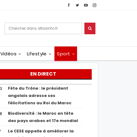
Vidéos
Lifestyle
Sport
EN DIRECT
Fête du Trône : le président
43
angolais adresse ses
félicitations au Roi du Maroc
Biodiversité : le Maroc en tête
38
des pays arabes et 17e mondial
Le CESE appelle à améliorer la
7