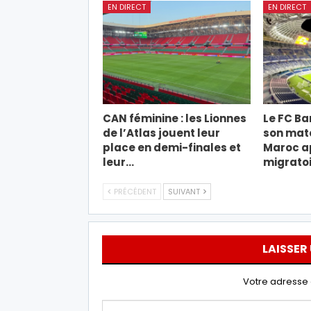
EN DIRECT
EN DIRECT
CAN féminine : les Lionnes
Le FC Ba
de l’Atlas jouent leur
son mat
place en demi-finales et
Maroc ap
leur…
migratoi
PRÉCÉDENT
SUIVANT
LAISSER
Votre adresse 