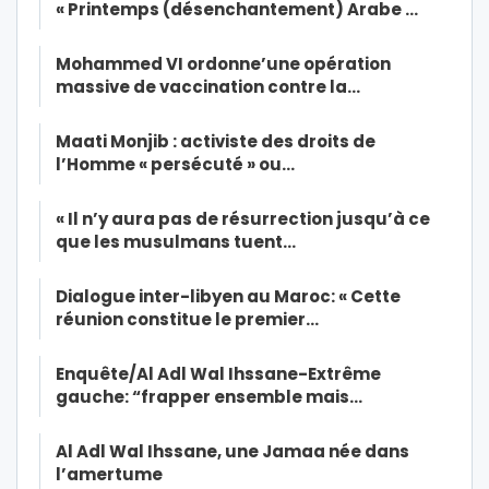
« Printemps (désenchantement) Arabe …
Mohammed VI ordonne’une opération
massive de vaccination contre la…
Maati Monjib : activiste des droits de
l’Homme « persécuté » ou…
« Il n’y aura pas de résurrection jusqu’à ce
que les musulmans tuent…
Dialogue inter-libyen au Maroc: « Cette
réunion constitue le premier…
Enquête/Al Adl Wal Ihssane-Extrême
gauche: “frapper ensemble mais…
Al Adl Wal Ihssane, une Jamaa née dans
l’amertume