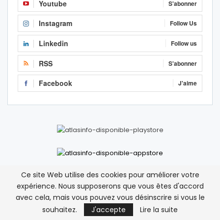
Youtube
S'abonner
Instagram
Follow Us
Linkedin
Follow us
RSS
S'abonner
Facebook
J'aime
Ce site Web utilise des cookies pour améliorer votre
expérience. Nous supposerons que vous êtes d'accord
Nam
sur
Deux hélicoptères militaires algériens
avec cela, mais vous pouvez vous désinscrire si vous le
survolent la ville frontalière de Figuig
souhaitez.
J'accepte
Lire la suite
12 avril 2026