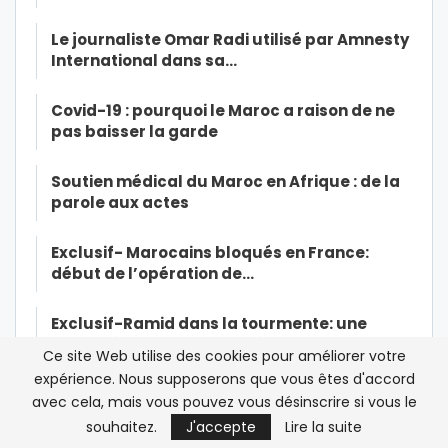
Le journaliste Omar Radi utilisé par Amnesty
International dans sa…
Covid-19 : pourquoi le Maroc a raison de ne
pas baisser la garde
Soutien médical du Maroc en Afrique : de la
parole aux actes
Exclusif- Marocains bloqués en France:
début de l’opération de…
Exclusif-Ramid dans la tourmente: une
source à la CNSS affirme à…
Ce site Web utilise des cookies pour améliorer votre
expérience. Nous supposerons que vous êtes d'accord
Le roi Mohammed VI opéré du coeur « avec
avec cela, mais vous pouvez vous désinscrire si vous le
succès »
souhaitez.
J'accepte
Lire la suite