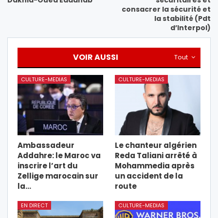
Dakhla-Oued Eddahab
sécuritaires et
consacrer la sécurité et
la stabilité (Pdt
d’Interpol)
VOIR AUSSI
Tout
CULTURE-MEDIAS
CULTURE-MEDIAS
Ambassadeur
Le chanteur algérien
Addahre: le Maroc va
Reda Taliani arrêté à
inscrire l’art du
Mohammedia après
Zellige marocain sur
un accident de la
la…
route
EN DIRECT
CULTURE-MEDIAS