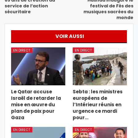
service de l’action
festival de Fès des
sécuritaire
musiques sacrées du
monde
VOIR AUSSI
EN DIRECT
EN DIRECT
Le Qatar accuse
Sebta : les ministres
Israël de retarder la
européens de
mise en œuvre du
l’Intérieur réunis en
plan de paix pour
urgence ce mardi
Gaza
pour…
EN DIRECT
EN DIRECT