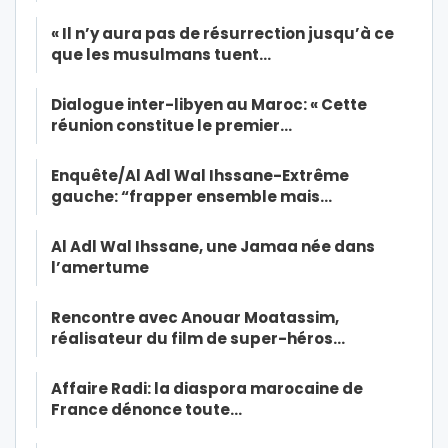
« Il n’y aura pas de résurrection jusqu’à ce
que les musulmans tuent…
Dialogue inter-libyen au Maroc: « Cette
réunion constitue le premier…
Enquête/Al Adl Wal Ihssane-Extrême
gauche: “frapper ensemble mais…
Al Adl Wal Ihssane, une Jamaa née dans
l’amertume
Rencontre avec Anouar Moatassim,
réalisateur du film de super-héros…
Affaire Radi: la diaspora marocaine de
France dénonce toute…