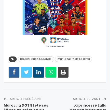
Dakhla-Oued Eddahab.
municipalité de La Oliva
ARTICLE PRÉCÉDENT
ARTICLE SUIVANT
Maroc: la DGSN fête ses
La princesse Lalla
69 ans de création au
Hasnaa inaugure le