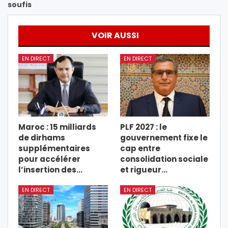
soufis
VOIR AUSSI
EN DIRECT
EN DIRECT
Maroc : 15 milliards
PLF 2027 : le
de dirhams
gouvernement fixe le
supplémentaires
cap entre
pour accélérer
consolidation sociale
l’insertion des…
et rigueur…
EN DIRECT
EN DIRECT