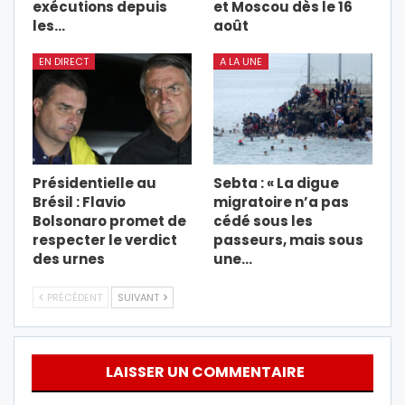
exécutions depuis
et Moscou dès le 16
les…
août
EN DIRECT
A LA UNE
Présidentielle au
Sebta : « La digue
Brésil : Flavio
migratoire n’a pas
Bolsonaro promet de
cédé sous les
respecter le verdict
passeurs, mais sous
des urnes
une…
PRÉCÉDENT
SUIVANT
LAISSER UN COMMENTAIRE