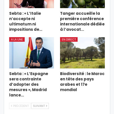
Sebta : « L’Italie
Tanger accueille la
n’accepte ni
première conférence
ultimatum ni
internationale dédiée
impositions de…
à l’avocat…
A LA UNE
EN DIRECT
Sebta : « L’Espagne
Biodiversité : le Maroc
sera contrainte
en tête des pays
d’adopter des
arabes et 17e
mesures », Madrid
mondial
lance…
PRÉCÉDENT
SUIVANT