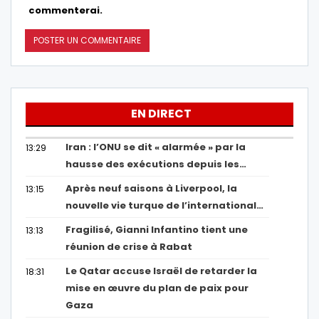
commenterai.
EN DIRECT
Iran : l’ONU se dit « alarmée » par la
13:29
hausse des exécutions depuis les…
Après neuf saisons à Liverpool, la
13:15
nouvelle vie turque de l’international…
Fragilisé, Gianni Infantino tient une
13:13
réunion de crise à Rabat
Le Qatar accuse Israël de retarder la
18:31
mise en œuvre du plan de paix pour
Gaza