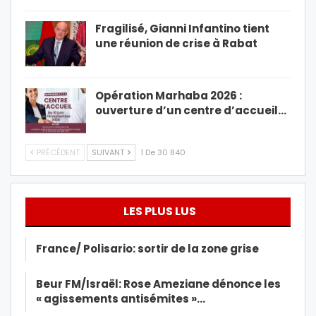
Fragilisé, Gianni Infantino tient
une réunion de crise à Rabat
Opération Marhaba 2026 :
ouverture d’un centre d’accueil…
PRÉCÉDENT
SUIVANT
1 De 30 840
LES PLUS LUS
France/ Polisario: sortir de la zone grise
Beur FM/Israël: Rose Ameziane dénonce les
« agissements antisémites »…