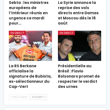
Sebta : les ministres
La Syrie annonce la
européens de
reprise des vols
l’Intérieur réunis en
directs entre Damas
urgence ce mardi
et Moscou dès le 16
pour…
août
EN DIRECT
EN DIRECT
La RS Berkane
Présidentielle au
officialise la
Brésil : Flavio
signature de Bubista,
Bolsonaro promet de
ex-sélectionneur du
respecter le verdict
Cap-Vert
des urnes
PRÉCÉDENT
SUIVANT