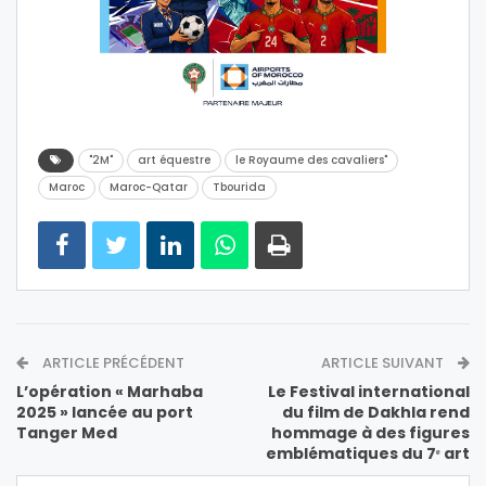
"2M"
art équestre
le Royaume des cavaliers"
Maroc
Maroc-Qatar
Tbourida
ARTICLE PRÉCÉDENT
ARTICLE SUIVANT
L’opération « Marhaba
Le Festival international
2025 » lancée au port
du film de Dakhla rend
Tanger Med
hommage à des figures
emblématiques du 7ᵉ art