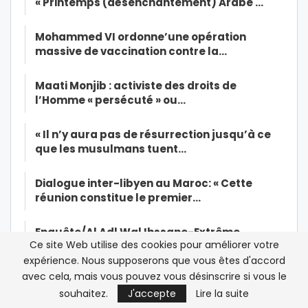
« Printemps (désenchantement) Arabe …
Mohammed VI ordonne’une opération
massive de vaccination contre la…
Maati Monjib : activiste des droits de
l’Homme « persécuté » ou…
« Il n’y aura pas de résurrection jusqu’à ce
que les musulmans tuent…
Dialogue inter-libyen au Maroc: « Cette
réunion constitue le premier…
Enquête/Al Adl Wal Ihssane-Extrême
Ce site Web utilise des cookies pour améliorer votre
gauche: “frapper ensemble mais…
expérience. Nous supposerons que vous êtes d'accord
avec cela, mais vous pouvez vous désinscrire si vous le
Al Adl Wal Ihssane, une Jamaa née dans
souhaitez.
J'accepte
Lire la suite
l’amertume