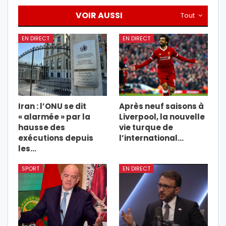
VOIR AUSSI
Tout
EN DIRECT
EN DIRECT
Iran : l’ONU se dit
Après neuf saisons à
« alarmée » par la
Liverpool, la nouvelle
hausse des
vie turque de
exécutions depuis
l’international…
les…
SPORT
EN DIRECT