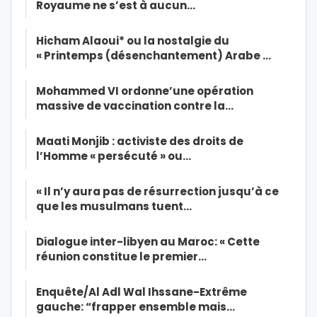
Royaume ne s’est à aucun…
Hicham Alaoui* ou la nostalgie du
« Printemps (désenchantement) Arabe …
Mohammed VI ordonne’une opération
massive de vaccination contre la…
Maati Monjib : activiste des droits de
l’Homme « persécuté » ou…
« Il n’y aura pas de résurrection jusqu’à ce
que les musulmans tuent…
Dialogue inter-libyen au Maroc: « Cette
réunion constitue le premier…
Enquête/Al Adl Wal Ihssane-Extrême
gauche: “frapper ensemble mais…