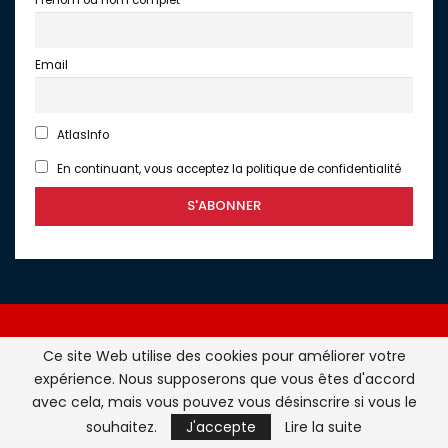
Prénom ou nom complet
Email
AtlasInfo
En continuant, vous acceptez la politique de confidentialité
Ce site Web utilise des cookies pour améliorer votre
expérience. Nous supposerons que vous êtes d'accord
Atlasinfo.fr : l'essentiel de l'actualité de la France et du
avec cela, mais vous pouvez vous désinscrire si vous le
Maghreb © Tous Droits Réservés - Atlasinfo- 2026
souhaitez.
J'accepte
Lire la suite
ATLASINFO