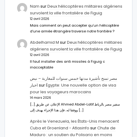
Nam
sur
Deux hélicoptères militaires algériens
survolent la ville frontalière de Figuig
12 avril 2026
Mais comment on peut accepter qu’un hélicoptère
d’une armée étrangère traverse notre frontière ?
Abdelhamid M
sur
Deux hélicoptères militaires
algériens survolent la ville frontalière de Figuig
12 avril 2026
Il faut installer des anti missiles à Figuig c
inacceptable
مصر تمنح تأشيرة مدتها خمس سنوات للمغاربة – نبض
اخبار
sur
Égypte: Une nouvelle option de visa
pour les voyageurs marocains
14 mars 2026
[…] الإعلان عن طريق Ahmed Abdel-Latifسفير مصر بالرباط.
ووفقا له، فإن هذا الإجراء يهدف إلى […]
Après le Venezuela, les États-Unis menacent
Cuba et Groenland - Atlasinfo
sur
Chute de
Maduro : un soutien du Polisario en moins