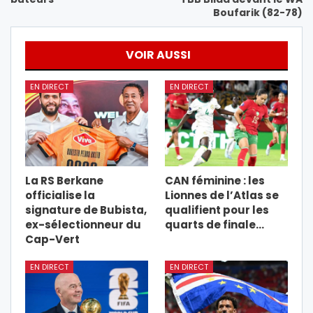
Boufarik (82-78)
VOIR AUSSI
EN DIRECT
EN DIRECT
La RS Berkane
CAN féminine : les
officialise la
Lionnes de l’Atlas se
signature de Bubista,
qualifient pour les
ex-sélectionneur du
quarts de finale…
Cap-Vert
EN DIRECT
EN DIRECT