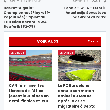
ARTICLE PRÉCÉDENT
ARTICLE SUIVANT
Basket-Algérie-
Tennis – WTA – Estoril :
Championnat (Play-off-
Anastasija Sevastova
2e journée): Exploit du
bat Arantxa Parra
TBB Blida devant le WA
Boufarik (82-78)
VOIR AUSSI
Tout
EN DIRECT
EN DIRECT
CAN féminine : les
Le FC Barcelone
Lionnes de l’Atlas
annule son match
jouent leur place en
amical au Maroc
demi-finales et leur…
après la crise
migratoire à Sebta