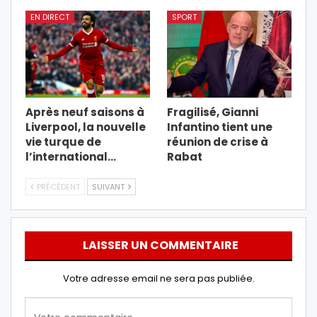
EN DIRECT
SPORT
Après neuf saisons à
Fragilisé, Gianni
Liverpool, la nouvelle
Infantino tient une
vie turque de
réunion de crise à
l’international…
Rabat
PRÉCÉDENT
SUIVANT
LAISSER UN COMMENTAIRE
Votre adresse email ne sera pas publiée.