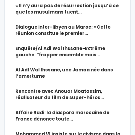
« Il n’y aura pas de résurrection jusqu’à ce
que les musulmans tuent…
Dialogue inter-libyen au Maroc: « Cette
réunion constitue le premier…
Enquête/Al Adl Wal Ihssane-Extrême
gauche: “frapper ensemble mais…
Al Adl Wal Ihssane, une Jamaa née dans
l’amertume
Rencontre avec Anouar Moatassim,
réalisateur du film de super-héros…
Affaire Radi: la diaspora marocaine de
France dénonce toute…
Mohammed VI insiste sur le civisme dans la