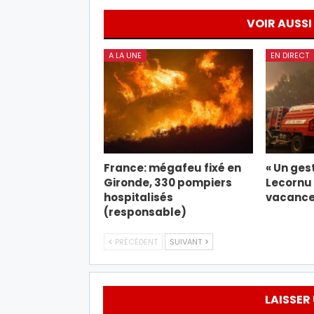
VOIR AUSSI
A LA UNE
EN DIRECT
France: mégafeu fixé en
« Un gest
Gironde, 330 pompiers
Lecornu 
hospitalisés
vacance
(responsable)
PRÉCÉDENT
SUIVANT
LAISSER