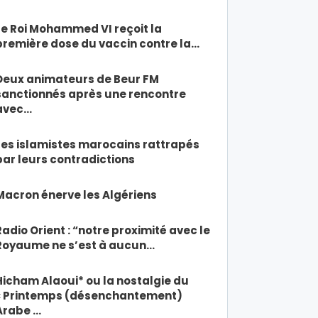
Le Roi Mohammed VI reçoit la
première dose du vaccin contre la…
Deux animateurs de Beur FM
sanctionnés après une rencontre
avec…
Les islamistes marocains rattrapés
par leurs contradictions
Macron énerve les Algériens
Radio Orient : “notre proximité avec le
Royaume ne s’est à aucun…
Hicham Alaoui* ou la nostalgie du
« Printemps (désenchantement)
Arabe …