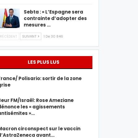
Sebta : « L’Espagne sera
contrainte d’adopter des
mesures …
RÉCÉDENT
SUIVANT
1 De 30 846
LES PLUS LUS
France/ Polisario: sortir de la zone
grise
Beur FM/Israël: Rose Ameziane
dénonce les « agissements
antisémites »…
Macron circonspect sur le vaccin
d’AstraZeneca avant…