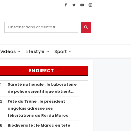
Vidéos
Lifestyle
Sport
EN DIRECT
Sûreté nationale : le Laboratoire
1
de police scientifique obtient…
Fête du Trône : le président
43
angolais adresse ses
félicitations au Roi du Maroc
Biodiversité : le Maroc en tête
38