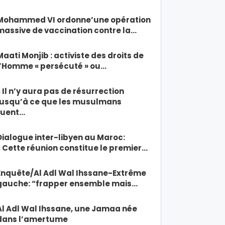
Mohammed VI ordonne’une opération
massive de vaccination contre la…
Maati Monjib : activiste des droits de
l’Homme « persécuté » ou…
« Il n’y aura pas de résurrection
jusqu’à ce que les musulmans
tuent…
Dialogue inter-libyen au Maroc:
« Cette réunion constitue le premier…
Enquête/Al Adl Wal Ihssane-Extrême
gauche: “frapper ensemble mais…
Al Adl Wal Ihssane, une Jamaa née
dans l’amertume