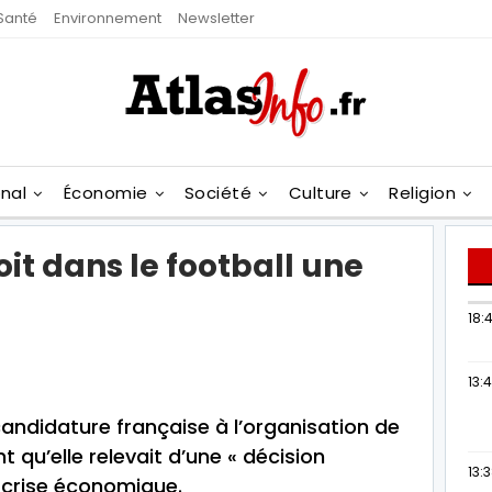
Santé
Environnement
Newsletter
onal
Économie
Société
Culture
Religion
oit dans le football une
18:4
13:
candidature française à l’organisation de
t qu’elle relevait d’une « décision
13:
a crise économique.