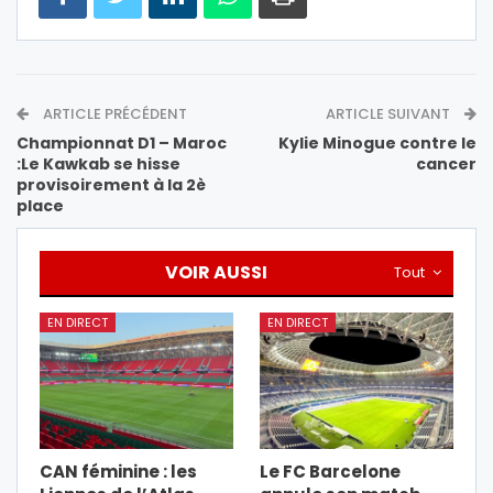
ARTICLE PRÉCÉDENT
ARTICLE SUIVANT
Championnat D1 – Maroc
Kylie Minogue contre le
:Le Kawkab se hisse
cancer
provisoirement à la 2è
place
VOIR AUSSI
Tout
EN DIRECT
EN DIRECT
CAN féminine : les
Le FC Barcelone