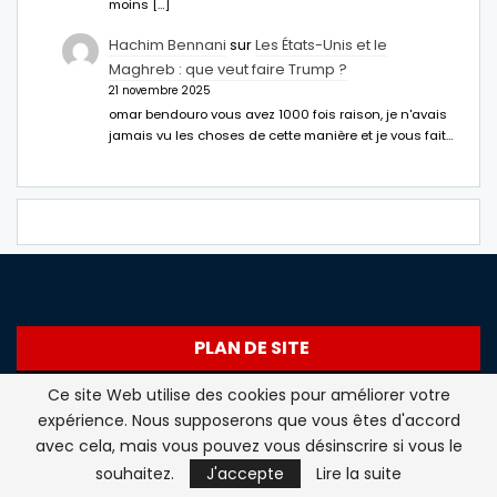
moins […]
Hachim Bennani
sur
Les États-Unis et le
Maghreb : que veut faire Trump ?
21 novembre 2025
omar bendouro vous avez 1000 fois raison, je n'avais
jamais vu les choses de cette manière et je vous fait…
PLAN DE SITE
Ce site Web utilise des cookies pour améliorer votre
En direct
expérience. Nous supposerons que vous êtes d'accord
avec cela, mais vous pouvez vous désinscrire si vous le
Maghreb
souhaitez.
J'accepte
Lire la suite
International