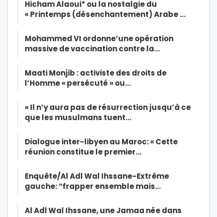
Hicham Alaoui* ou la nostalgie du
« Printemps (désenchantement) Arabe …
Mohammed VI ordonne’une opération
massive de vaccination contre la…
Maati Monjib : activiste des droits de
l’Homme « persécuté » ou…
« Il n’y aura pas de résurrection jusqu’à ce
que les musulmans tuent…
Dialogue inter-libyen au Maroc: « Cette
réunion constitue le premier…
Enquête/Al Adl Wal Ihssane-Extrême
gauche: “frapper ensemble mais…
Al Adl Wal Ihssane, une Jamaa née dans