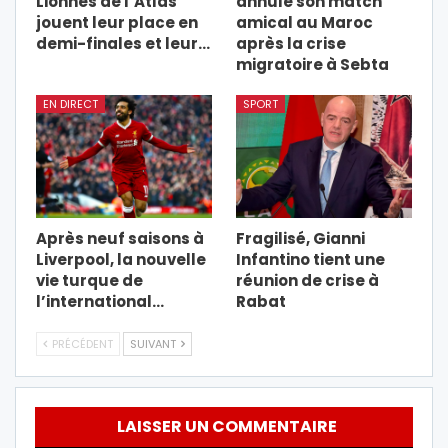
Lionnes de l’Atlas
annule son match
jouent leur place en
amical au Maroc
demi-finales et leur…
après la crise
migratoire à Sebta
EN DIRECT
SPORT
Après neuf saisons à
Fragilisé, Gianni
Liverpool, la nouvelle
Infantino tient une
vie turque de
réunion de crise à
l’international…
Rabat
PRÉCÉDENT
SUIVANT
LAISSER UN COMMENTAIRE