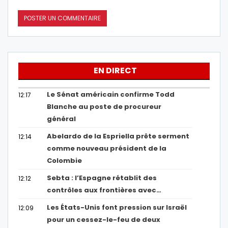
EN DIRECT
Le Sénat américain confirme Todd
12:17
Blanche au poste de procureur
général
Abelardo de la Espriella prête serment
12:14
comme nouveau président de la
Colombie
Sebta : l’Espagne rétablit des
12:12
contrôles aux frontières avec…
Les États-Unis font pression sur Israël
12:09
pour un cessez-le-feu de deux