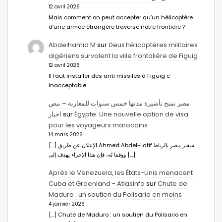
12 avril 2026
Mais comment on peut accepter qu’un hélicoptère
d’une armée étrangère traverse notre frontière ?
Abdelhamid M
sur
Deux hélicoptères militaires
algériens survolent la ville frontalière de Figuig
12 avril 2026
Il faut installer des anti missiles à Figuig c
inacceptable
مصر تمنح تأشيرة مدتها خمس سنوات للمغاربة – نبض
اخبار
sur
Égypte: Une nouvelle option de visa
pour les voyageurs marocains
14 mars 2026
[…] الإعلان عن طريق Ahmed Abdel-Latifسفير مصر بالرباط.
ووفقا له، فإن هذا الإجراء يهدف إلى […]
Après le Venezuela, les États-Unis menacent
Cuba et Groenland - Atlasinfo
sur
Chute de
Maduro : un soutien du Polisario en moins
4 janvier 2026
[…] Chute de Maduro : un soutien du Polisario en