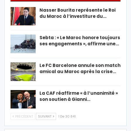
Nasser Bourita représente le Roi
du Maroc à l’investiture du…
Sebta : « Le Maroc honore toujours
ses engagements », affirme une…
Le FC Barcelone annule son match
amical au Maroc après la crise…
La CAF réaffirme « à l’unanimité »
son soutien à Gianni…
PRÉCÉDENT
SUIVANT
1 De 30 841