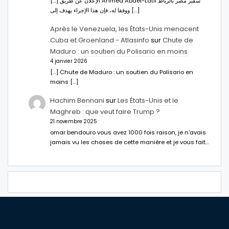
[…] الإعلان عن طريق Ahmed Abdel-Latifسفير مصر بالرباط.
ووفقا له، فإن هذا الإجراء يهدف إلى […]
Après le Venezuela, les États-Unis menacent
Cuba et Groenland - Atlasinfo
sur
Chute de
Maduro : un soutien du Polisario en moins
4 janvier 2026
[…] Chute de Maduro : un soutien du Polisario en
moins […]
Hachim Bennani
sur
Les États-Unis et le
Maghreb : que veut faire Trump ?
21 novembre 2025
omar bendouro vous avez 1000 fois raison, je n'avais
jamais vu les choses de cette manière et je vous fait…