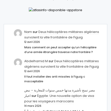
Nam
sur
Deux hélicoptères militaires algériens
survolent la ville frontalière de Figuig
12 avril 2026
Mais comment on peut accepter qu’un hélicoptère
d’une armée étrangère traverse notre frontière ?
Abdelhamid M
sur
Deux hélicoptères militaires
algériens survolent la ville frontalière de Figuig
12 avril 2026
Il faut installer des anti missiles à Figuig c
inacceptable
مصر تمنح تأشيرة مدتها خمس سنوات للمغاربة – نبض
اخبار
sur
Égypte: Une nouvelle option de visa
pour les voyageurs marocains
14 mars 2026