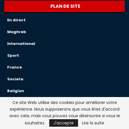
PLAN DE SITE
En direct
Maghreb
International
Sport
France
Societe
Religion
Ce site Web utilise des cookies pour améliorer votre
Environnement
expérience. Nous supposerons que vous êtes d'accord
Science-Sante
avec cela, mais vous pouvez vous désinscrire si vous le
souhaitez.
J'accepte
Lire la suite
Opinions