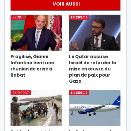
VOIR AUSSI
SPORT
EN DIRECT
Fragilisé, Gianni
Le Qatar accuse
Infantino tient une
Israël de retarder la
réunion de crise à
mise en œuvre du
Rabat
plan de paix pour
Gaza
EN DIRECT
EN DIRECT