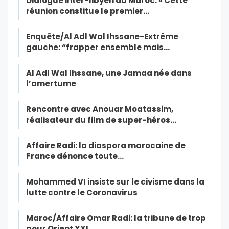
Dialogue inter-libyen au Maroc: « Cette
réunion constitue le premier…
Enquête/Al Adl Wal Ihssane-Extrême
gauche: “frapper ensemble mais…
Al Adl Wal Ihssane, une Jamaa née dans
l’amertume
Rencontre avec Anouar Moatassim,
réalisateur du film de super-héros…
Affaire Radi: la diaspora marocaine de
France dénonce toute…
Mohammed VI insiste sur le civisme dans la
lutte contre le Coronavirus
Maroc/Affaire Omar Radi: la tribune de trop
pour Orient XXI