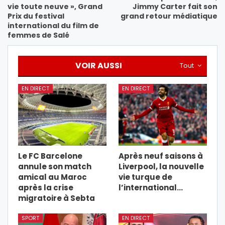
vie toute neuve », Grand
Jimmy Carter fait son
Prix du festival
grand retour médiatique
international du film de
femmes de Salé
VOIR AUSSI
Tout
EN DIRECT
EN DIRECT
Le FC Barcelone
Après neuf saisons à
annule son match
Liverpool, la nouvelle
amical au Maroc
vie turque de
après la crise
l’international…
migratoire à Sebta
SPORT
EN DIRECT