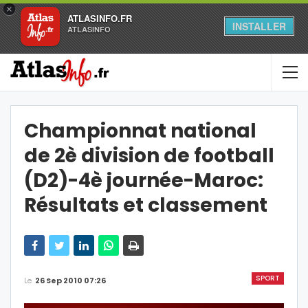
×
ATLASINFO.FR
INSTALLER
ATLASINFO
Championnat national
de 2è division de football
(D2)-4è journée-Maroc:
Résultats et classement
SPORT
Le
26 Sep 2010 07:26