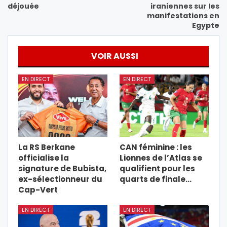
déjouée
iraniennes sur les
manifestations en
Egypte
VOIR AUSSI
EN DIRECT
EN DIRECT
La RS Berkane
CAN féminine : les
officialise la
Lionnes de l’Atlas se
signature de Bubista,
qualifient pour les
ex-sélectionneur du
quarts de finale…
Cap-Vert
EN DIRECT
EN DIRECT