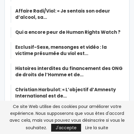
Affaire Radi/Viol: « Je sentais son odeur
d’alcool, sa…
Qui a encore peur de Human Rights Watch ?
Exclusif-Sexe, mensonges et vidéo : la
victime présumée du viol est…
Histoires interdites du financement des ONG
de droits de l’Homme et de…
Christian Harbulot: « L’objectif d’Amnesty
International est de…
Ce site Web utilise des cookies pour améliorer votre
Le journaliste Omar Radi utilisé par Amnesty
expérience. Nous supposerons que vous êtes d'accord
International dans sa…
avec cela, mais vous pouvez vous désinscrire si vous le
souhaitez.
J'accepte
Lire la suite
Covid-19 : pourquoi le Maroc a raison de ne