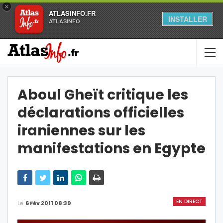
×
ATLASINFO.FR
INSTALLER
ATLASINFO
Aboul Gheït critique les
déclarations officielles
iraniennes sur les
manifestations en Egypte
EN DIRECT
Le
6 Fév 2011 08:39