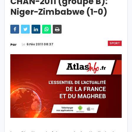
CHAN-2011 (groupe B):
Niger-Zimbabwe (1-0)
SPORT
Le
6 Fév 2011 08:37
Par