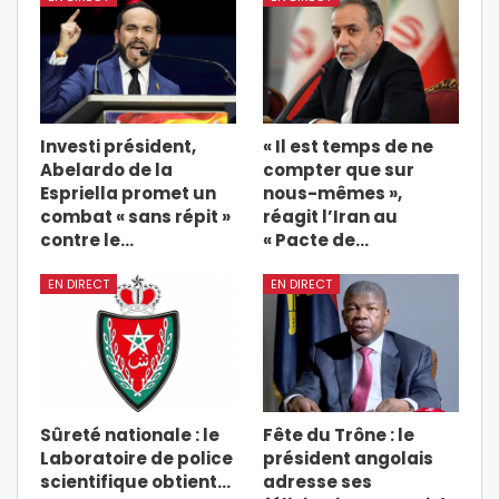
Investi président,
« Il est temps de ne
Abelardo de la
compter que sur
Espriella promet un
nous-mêmes »,
combat « sans répit »
réagit l’Iran au
contre le…
« Pacte de…
EN DIRECT
EN DIRECT
Sûreté nationale : le
Fête du Trône : le
Laboratoire de police
président angolais
scientifique obtient…
adresse ses