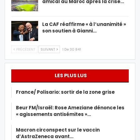
amical au Maroc après la crise…
La CAF réaffirme « à l’unanimité »
son soutien à Gianni…
PRÉCÉDENT
SUIVANT
1 De 30 841
LES PLUS LUS
France/ Polisario: sortir de la zone grise
Beur FM/Israël: Rose Ameziane dénonce les
« agissements antisémites »…
Macron circonspect sur le vaccin
d’AstraZeneca avant…