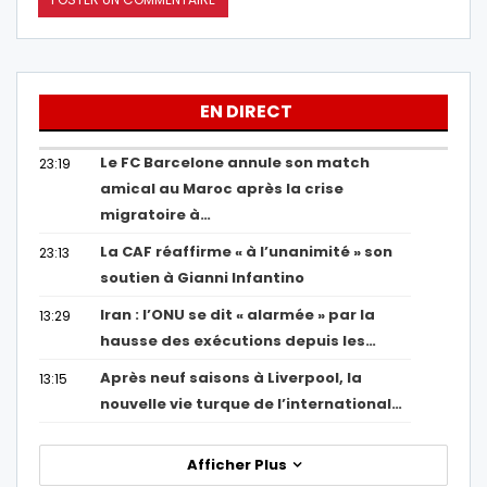
EN DIRECT
Le FC Barcelone annule son match
23:19
amical au Maroc après la crise
migratoire à…
La CAF réaffirme « à l’unanimité » son
23:13
soutien à Gianni Infantino
Iran : l’ONU se dit « alarmée » par la
13:29
hausse des exécutions depuis les…
Après neuf saisons à Liverpool, la
13:15
nouvelle vie turque de l’international…
Afficher Plus