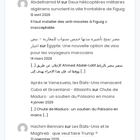
Abdelhamid M
sur
Deux hélicoptères militaires
algériens survolent la ville frontalière de Figuig
12 avril 2026
Il faut installer des anti missiles à Figuig c
inacceptable
مصر تمنح تأشيرة مدتها خمس سنوات للمغاربة – نبض
اخبار
sur
Égypte: Une nouvelle option de visa
pour les voyageurs marocains
14 mars 2026
[…] الإعلان عن طريق Ahmed Abdel-Latifسفير مصر بالرباط.
ووفقا له، فإن هذا الإجراء يهدف إلى […]
Après le Venezuela, les États-Unis menacent
Cuba et Groenland - Atlasinfo
sur
Chute de
Maduro : un soutien du Polisario en moins
4 janvier 2026
[…] Chute de Maduro : un soutien du Polisario en
moins […]
Hachim Bennani
sur
Les États-Unis et le
Maghreb : que veut faire Trump ?
21 novembre 2025