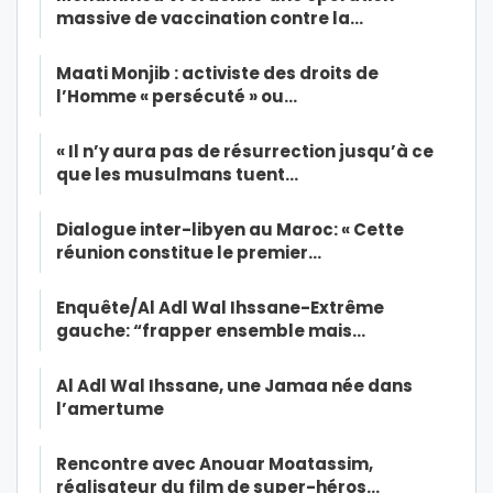
massive de vaccination contre la…
Maati Monjib : activiste des droits de
l’Homme « persécuté » ou…
« Il n’y aura pas de résurrection jusqu’à ce
que les musulmans tuent…
Dialogue inter-libyen au Maroc: « Cette
réunion constitue le premier…
Enquête/Al Adl Wal Ihssane-Extrême
gauche: “frapper ensemble mais…
Al Adl Wal Ihssane, une Jamaa née dans
l’amertume
Rencontre avec Anouar Moatassim,
réalisateur du film de super-héros…