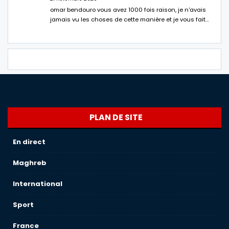
omar bendouro vous avez 1000 fois raison, je n'avais
jamais vu les choses de cette manière et je vous fait…
PLAN DE SITE
En direct
Maghreb
International
Sport
France