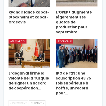
Ryanair lance Rabat-
L’OPEP+ augmente
Stockholm et Rabat-
légèrement ses
Cracovie
quotas de
production pour
septembre
ATLAS-ECO
ÉCONOMIE
Erdogan affirme la
IPO de T2S : une
volonté de la Turquie
souscription 43,75
de signer un accord
fois supérieure à
de coopération…
l’offre, un record
pour…
PRÉCÉDENT
SUIVANT