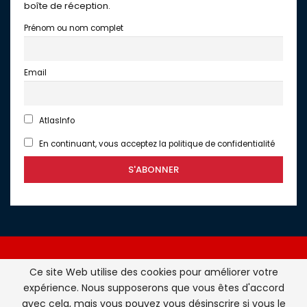
boîte de réception.
Prénom ou nom complet
Email
AtlasInfo
En continuant, vous acceptez la politique de confidentialité
Ce site Web utilise des cookies pour améliorer votre
expérience. Nous supposerons que vous êtes d'accord
Atlasinfo.fr : l'essentiel de l'actualité de la France et du
avec cela, mais vous pouvez vous désinscrire si vous le
Maghreb © Tous Droits Réservés - Atlasinfo- 2026