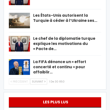
Les États-Unis autorisent la
Turquie à céder à l’Ukraine ses…
Le chef de la diplomatie turque
explique les motivations du
« Pacte de…
La FIFA dénonce un « effort
concerté et continu » pour
affaiblir…
PRÉCÉDENT
SUIVANT
1 De 30 850
LES PLUS LUS