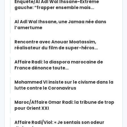
Enquête/Al Adl Wal Ihssane-Extrême
gauche: “frapper ensemble mais…
Al Adl Wal Ihssane, une Jamaa née dans
l’amertume
Rencontre avec Anouar Moatassim,
réalisateur du film de super-héros…
Affaire Radi: la diaspora marocaine de
France dénonce toute…
Mohammed VI insiste sur le civisme dans la
lutte contre le Coronavirus
Maroc/Affaire Omar Radi: la tribune de trop
pour Orient XXI
Affaire Radi/Viol: « Je sentais son odeur