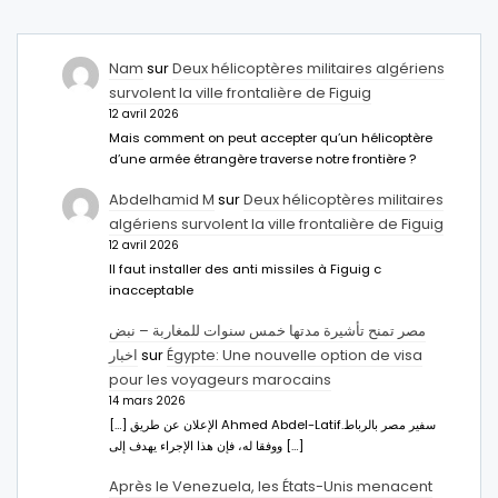
Nam
sur
Deux hélicoptères militaires algériens
survolent la ville frontalière de Figuig
12 avril 2026
Mais comment on peut accepter qu’un hélicoptère
d’une armée étrangère traverse notre frontière ?
Abdelhamid M
sur
Deux hélicoptères militaires
algériens survolent la ville frontalière de Figuig
12 avril 2026
Il faut installer des anti missiles à Figuig c
inacceptable
مصر تمنح تأشيرة مدتها خمس سنوات للمغاربة – نبض
اخبار
sur
Égypte: Une nouvelle option de visa
pour les voyageurs marocains
14 mars 2026
[…] الإعلان عن طريق Ahmed Abdel-Latifسفير مصر بالرباط.
ووفقا له، فإن هذا الإجراء يهدف إلى […]
Après le Venezuela, les États-Unis menacent