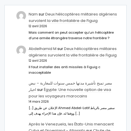
Nam
sur
Deux hélicoptères militaires algériens
survolent la ville frontalière de Figuig
12 avril 2026
Mais comment on peut accepter qu’un hélicoptère
d’une armée étrangère traverse notre frontière ?
Abdelhamid M
sur
Deux hélicoptères militaires
algériens survolent la ville frontalière de Figuig
12 avril 2026
Il faut installer des anti missiles à Figuig c
inacceptable
مصر تمنح تأشيرة مدتها خمس سنوات للمغاربة – نبض
اخبار
sur
Égypte: Une nouvelle option de visa
pour les voyageurs marocains
14 mars 2026
[…] الإعلان عن طريق Ahmed Abdel-Latifسفير مصر بالرباط.
ووفقا له، فإن هذا الإجراء يهدف إلى […]
Après le Venezuela, les États-Unis menacent
Cuba et Groenland - Atlasinfo
sur
Chute de