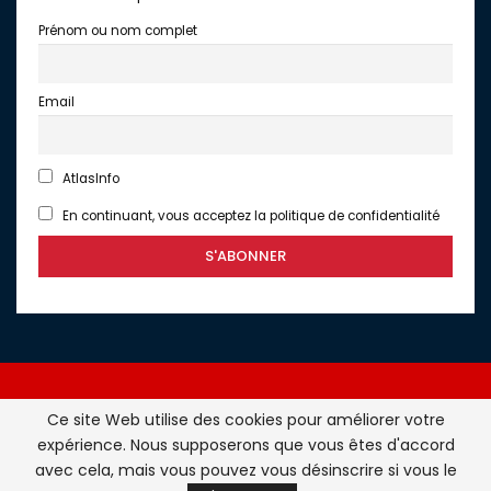
Prénom ou nom complet
Email
AtlasInfo
En continuant, vous acceptez la politique de confidentialité
Ce site Web utilise des cookies pour améliorer votre
expérience. Nous supposerons que vous êtes d'accord
Atlasinfo.fr : l'essentiel de l'actualité de la France et du
avec cela, mais vous pouvez vous désinscrire si vous le
Maghreb © Tous Droits Réservés - Atlasinfo- 2026