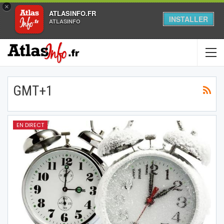
×
ATLASINFO.FR
INSTALLER
ATLASINFO
GMT+1
EN DIRECT